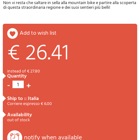
Non vi resta che saltare in sella alla mountain bike e partire alla scoperta
di questa straordinaria regione e dei suoi sentieri più belli!
add to wish list
€ 26.41
instead of € 27.80
quantity
-
+
1
ship to :: Italia
Corriere espresso € 6.00
availability
out of stock
notify when available