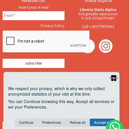
newsletter
Stella Alpina
insert your e-mail
Libreria Stella Alpina
info@stella-alpina.com
P. IVA 07340710487
Privacy Policy
Call +393717915443
newsletter mountain
newsletter navigation
We respect your privacy
, which is why we only collect
anonymized statistics of your visit at this time.
newsletter travels
You can
Continue
browsing this way,
Accept all
services or
newsletter military
set your
Preferences
.
Pagamenti accettati
Consent cookie
learn more
Continue
Preferences
Refuse all
Accept all
Save
Anonymous
Invisible