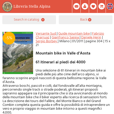
Libreria Stella Alpina
0
search in catalog
back
Item(s) In Your Cart
Summary
Facebook
Create Account
Mod. Password
Versante Sud
|
Guide mountain bike
|
Fabrizio
Charruaz
|
Gianfranco Sappa
|
Daniele Herin
|
-5%
Sergio Borbey
|
Milano
|
01/2011
|
pagine 304
|
15 x
21
Mountain bike in Valle d'Aosta
61 itinerari ai piedi dei 4000
Una selezione di 61 itinerari in mountain bike ai
piedi delle più alte cime dell’arco alpino, vi
faranno scoprire angoli nascosti di questa bellissima regione: la Valle
d’Aosta.
Attraverso boschi, pascoli e colli, dal fondovalle all’alta montagna,
percorrendo single track o strade poderali, gli itinerari proposti
sapranno appagare sia il principiante che si sta avvicinando al mondo
della mountain bike che il biker esperto alla ricerca di sensazioni forti.
La descrizione dei tours del Fallère, del Monte Bianco e del Grand
Combin completa questa guida e offre la possibilità di intraprendere un
vero e proprio viaggio in mountain bike intorno a questi magnifici
4.000.