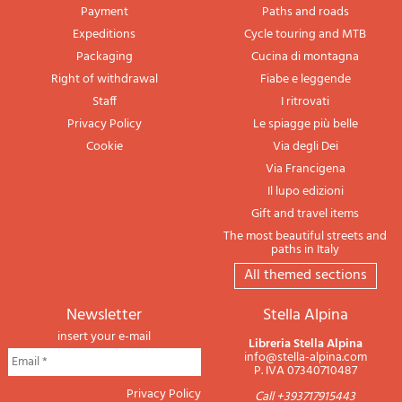
Payment
Paths and roads
Expeditions
Cycle touring and MTB
Packaging
Cucina di montagna
Right of withdrawal
Fiabe e leggende
Staff
I ritrovati
Privacy Policy
Le spiagge più belle
Cookie
Via degli Dei
Via Francigena
Il lupo edizioni
Gift and travel items
The most beautiful streets and
paths in Italy
All themed sections
newsletter
Stella Alpina
insert your e-mail
Libreria Stella Alpina
info@stella-alpina.com
P. IVA 07340710487
Privacy Policy
Call +393717915443