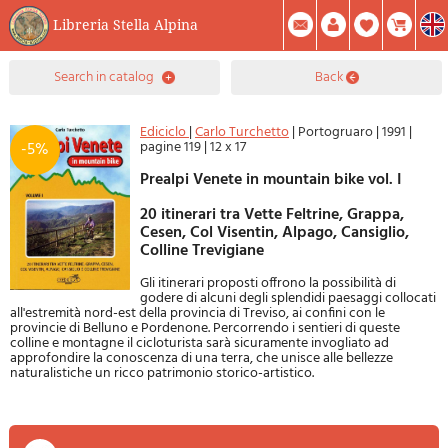
Libreria Stella Alpina
0
search in catalog
back
Item(s) In Your Cart
Summary
Facebook
Create Account
Mod. Password
Ediciclo
|
Carlo Turchetto
|
Portogruaro
|
1991
|
pagine 119
|
12 x 17
-5%
Prealpi Venete in mountain bike vol. I
20 itinerari tra Vette Feltrine, Grappa,
Cesen, Col Visentin, Alpago, Cansiglio,
Colline Trevigiane
Gli itinerari proposti offrono la possibilità di
godere di alcuni degli splendidi paesaggi collocati
all'estremità nord-est della provincia di Treviso, ai confini con le
provincie di Belluno e Pordenone. Percorrendo i sentieri di queste
colline e montagne il cicloturista sarà sicuramente invogliato ad
approfondire la conoscenza di una terra, che unisce alle bellezze
naturalistiche un ricco patrimonio storico-artistico.