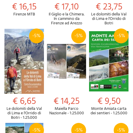
€ 16,15
€ 17,10
€ 23,75
Firenze MTB
Il Giglio e la Chimera.
Le dolomiti della Val
In cammino da
di Lima e l'Orrido di
Firenze ad Arezzo
Botri
-5%
-5%
-5%
€ 6,65
€ 14,25
€ 9,50
Le dolomiti della Val
Maiella Parco
Monte Amiata carta
di Lima e l'Orrido di
Nazionale - 1:25.000
dei sentieri - 1:25.000
Botri - 1:25.000
-5%
-5%
-5%