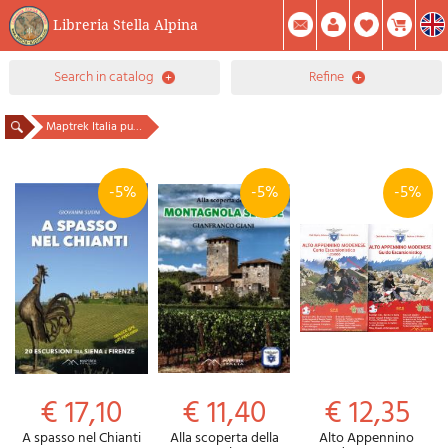
Libreria Stella Alpina
0
search in catalog
refine
Item(s) In Your Cart
Summary
Facebook
Create Account
Mod. Password
Maptrek Italia publisher
-5%
-5%
-5%
€ 17,10
€ 11,40
€ 12,35
A spasso nel Chianti
Alla scoperta della
Alto Appennino