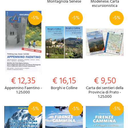
Montagnola Senese
Modenese. Carta
escursionistica
-5%
-5%
-5%
€ 12,35
€ 16,15
€ 9,50
Appennino Faentino -
Borghi e Colline
Carta dei sentieri della
1:25.000
Provincia di Prato -
1:25.000
-5%
-5%
-5%