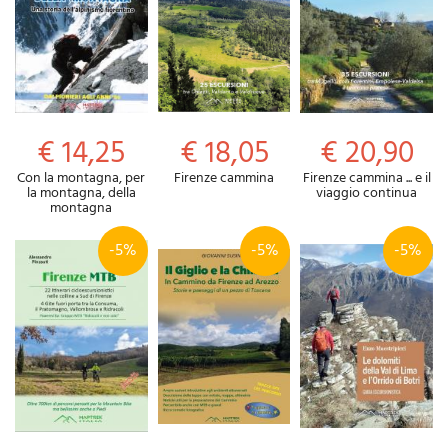
€ 14,25
€ 18,05
€ 20,90
Con la montagna, per
Firenze cammina
Firenze cammina ... e il
la montagna, della
viaggio continua
montagna
-5%
-5%
-5%