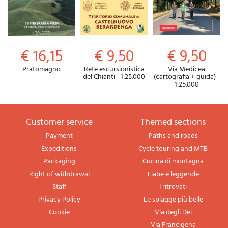
€ 16,15
€ 9,50
€ 9,50
Pratomagno
Rete escursionistica
Via Medicea
del Chianti - 1:25.000
(cartografia + guida) -
1:25.000
Customer service
themed sections
Payment
Paths and roads
Expeditions
Cycle touring and MTB
Packaging
Cucina di montagna
Right of withdrawal
Fiabe e leggende
Staff
I ritrovati
Privacy Policy
Le spiagge più belle
Cookie
Via degli Dei
Via Francigena