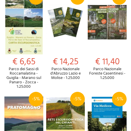
€ 6,65
€ 14,25
€ 11,40
Parco dei Sassi di
Parco Nazionale
Parco Nazionale
Roccamalatina -
d'Abruzzo Lazio e
Foreste Casentinesi -
Guiglia - Marano sul
Molise - 1:25.000
1:25.000
Panaro - Zocca -
1:25.000
-5%
-5%
-5%