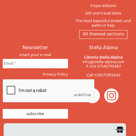
Il lupo edizioni
Gift and travel items
The most beautiful streets and
paths in Italy
All themed sections
newsletter
Stella Alpina
insert your e-mail
Libreria Stella Alpina
info@stella-alpina.com
P. IVA 07340710487
Privacy Policy
Call +393717915443
newsletter mountain