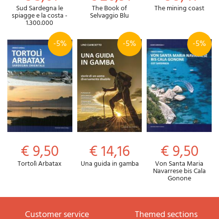
Sud Sardegna le
The Book of
The mining coast
spiagge e la costa -
Selvaggio Blu
1.300.000
-5%
-5%
-5%
€ 9,50
€ 14,16
€ 9,50
Tortolì Arbatax
Una guida in gamba
Von Santa Maria
Navarrese bis Cala
Gonone
Customer service
themed sections