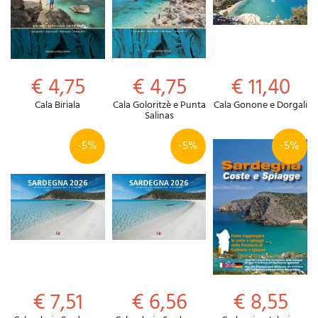
€ 4,75
€ 4,75
€ 11,40
Cala Biriala
Cala Goloritzè e Punta
Cala Gonone e Dorgali
Salinas
-5%
-5%
-5%
€ 7,51
€ 6,56
€ 8,55