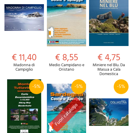
€ 11,40
€ 8,55
€ 4,75
Madonna di
Medio Campidano e
Miniere nel Blu. Da
Campiglio
Oristano
Masua a Cala
Domestica
-5%
-5%
-5%