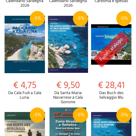
Calendario Sardegna
Calendario Sardegna
Carbonia e Iglesias
2026
2026
-5%
-5%
-5%
€ 4,75
€ 9,50
€ 28,41
Da Cala Fuili a Cala
Da Santa Maria
Das Buch des
Luna.
Navarrese a Cala
Selvaggio Blu
Gonone
-5%
-5%
-5%