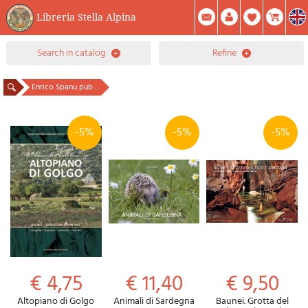
Libreria Stella Alpina
0
search in catalog
refine
Item(s) In Your Cart
Summary
Facebook
Create Account
Mod. Password
Enrico Spanu publisher
-5%
-5%
-5%
€ 4,75
€ 11,40
€ 9,50
Altopiano di Golgo
Animali di Sardegna
Baunei. Grotta del