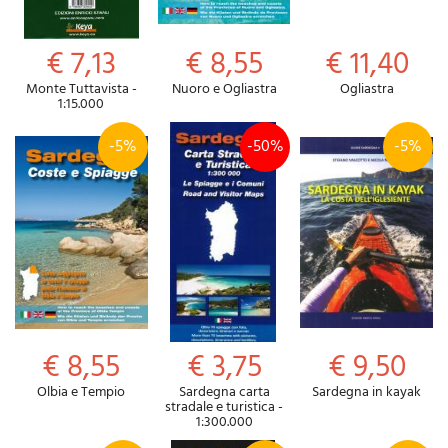
€ 7,13
€ 8,55
€ 11,40
Monte Tuttavista -
Nuoro e Ogliastra
Ogliastra
1:15.000
-5%
-50%
-5%
€ 8,55
€ 3,75
€ 9,50
Olbia e Tempio
Sardegna carta
Sardegna in kayak
stradale e turistica -
1:300.000