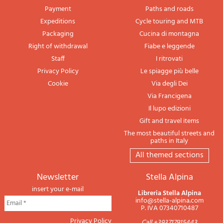
Payment
Paths and roads
Expeditions
Cycle touring and MTB
Packaging
Cucina di montagna
Right of withdrawal
Fiabe e leggende
Staff
I ritrovati
Privacy Policy
Le spiagge più belle
Cookie
Via degli Dei
Via Francigena
Il lupo edizioni
Gift and travel items
The most beautiful streets and
paths in Italy
All themed sections
newsletter
Stella Alpina
insert your e-mail
Libreria Stella Alpina
info@stella-alpina.com
P. IVA 07340710487
Privacy Policy
Call +393717915443