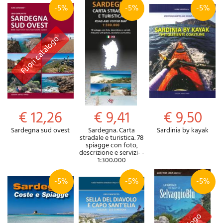
-5%
-5%
-5%
€ 12,26
€ 9,41
€ 9,50
Sardegna sud ovest
Sardegna. Carta
Sardinia by kayak
stradale e turistica. 78
spiagge con foto,
descrizione e servizi- -
1:300.000
-5%
-5%
-5%