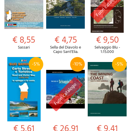
€ 8,55
€ 4,75
€ 9,50
Sassari
Sella del Diavolo e
Selvaggio Blu -
Capo Sant'Elia.
1:15.000
-5%
-10%
-5%
€ 5,61
€ 26,91
€ 9,41