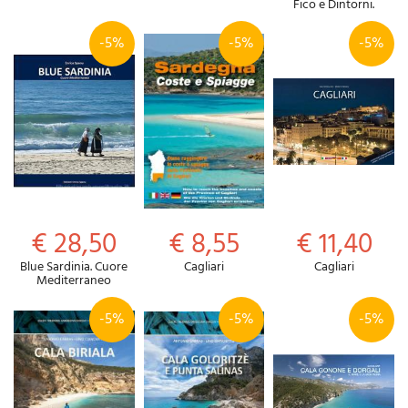
Fico e Dintorni.
-5%
-5%
-5%
€ 28,50
€ 8,55
€ 11,40
Blue Sardinia. Cuore
Cagliari
Cagliari
Mediterraneo
-5%
-5%
-5%