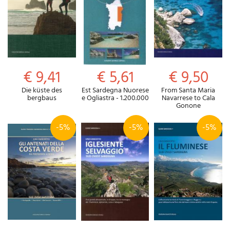
€ 9,41
€ 5,61
€ 9,50
Die küste des
Est Sardegna Nuorese
From Santa Maria
bergbaus
e Ogliastra - 1.200.000
Navarrese to Cala
Gonone
-5%
-5%
-5%