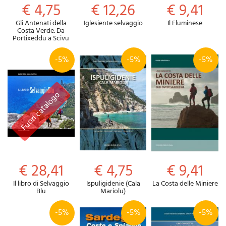
€ 4,75
€ 12,26
€ 9,41
Gli Antenati della
Iglesiente selvaggio
Il Fluminese
Costa Verde. Da
Portixeddu a Scivu
-5%
-5%
-5%
€ 28,41
€ 4,75
€ 9,41
Il libro di Selvaggio
Ispuligidenie (Cala
La Costa delle Miniere
Blu
Mariolu)
-5%
-5%
-5%