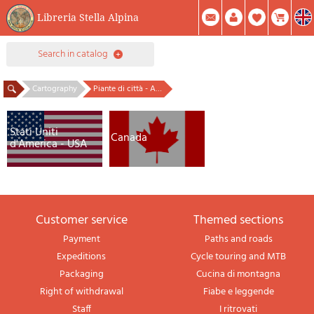
Libreria Stella Alpina
0
search in catalog
Item(s) In Your Cart
Summary
Facebook
Create Account
Mod. Password
Cartography
Piante di città - America Settentrionale
Stati Uniti
Canada
d'America - USA
Customer service
themed sections
Payment
Paths and roads
Expeditions
Cycle touring and MTB
Packaging
Cucina di montagna
Right of withdrawal
Fiabe e leggende
Staff
I ritrovati