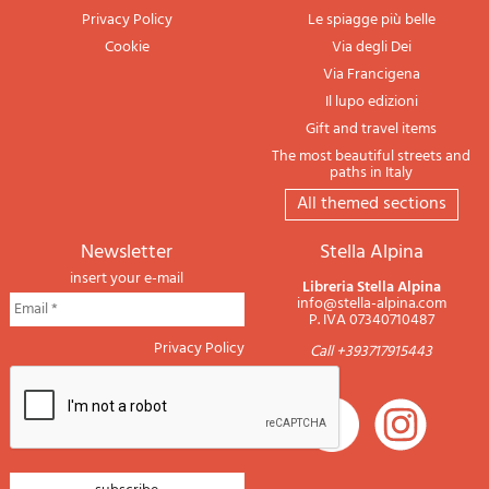
Privacy Policy
Le spiagge più belle
Cookie
Via degli Dei
Via Francigena
Il lupo edizioni
Gift and travel items
The most beautiful streets and
paths in Italy
All themed sections
newsletter
Stella Alpina
insert your e-mail
Libreria Stella Alpina
info@stella-alpina.com
P. IVA 07340710487
Privacy Policy
Call +393717915443