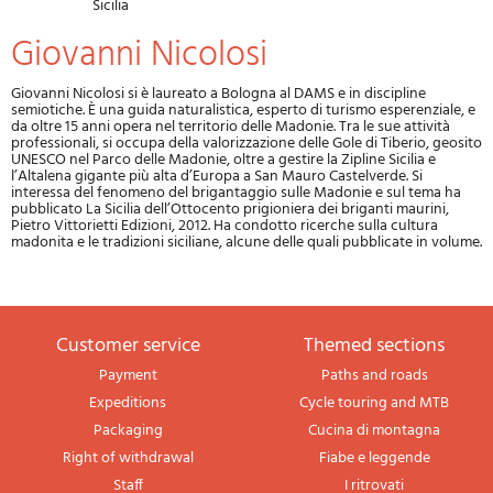
Sicilia
Giovanni Nicolosi
Giovanni Nicolosi si è laureato a Bologna al DAMS e in discipline
semiotiche. È una guida naturalistica, esperto di turismo esperenziale, e
da oltre 15 anni opera nel territorio delle Madonie. Tra le sue attività
professionali, si occupa della valorizzazione delle Gole di Tiberio, geosito
UNESCO nel Parco delle Madonie, oltre a gestire la Zipline Sicilia e
l’Altalena gigante più alta d’Europa a San Mauro Castelverde. Si
interessa del fenomeno del brigantaggio sulle Madonie e sul tema ha
pubblicato La Sicilia dell’Ottocento prigioniera dei briganti maurini,
Pietro Vittorietti Edizioni, 2012. Ha condotto ricerche sulla cultura
madonita e le tradizioni siciliane, alcune delle quali pubblicate in volume.
Customer service
themed sections
Payment
Paths and roads
Expeditions
Cycle touring and MTB
Packaging
Cucina di montagna
Right of withdrawal
Fiabe e leggende
Staff
I ritrovati