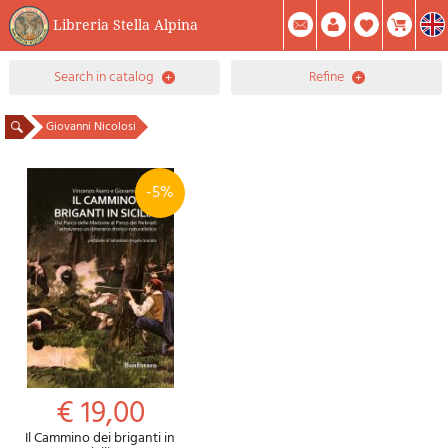
Libreria Stella Alpina
0
search in catalog
refine
Item(s) In Your Cart
Summary
Facebook
Create Account
Mod. Password
Giovanni Nicolosi
-5%
€ 19,00
Il Cammino dei briganti in