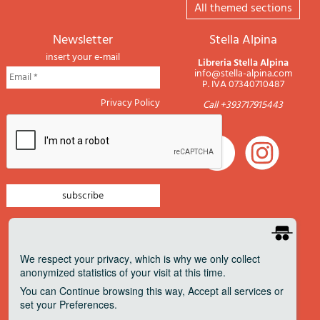
All themed sections
newsletter
Stella Alpina
insert your e-mail
Libreria Stella Alpina
info@stella-alpina.com
P. IVA 07340710487
Privacy Policy
Call +393717915443
newsletter mountain
newsletter navigation
We respect your privacy
, which is why we only collect
anonymized statistics of your visit at this time.
newsletter travels
You can
Continue
browsing this way,
Accept all
services or
newsletter military
set your
Preferences
.