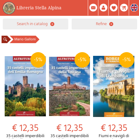
Libreria Stella Alpina
0
search in catalog
refine
Item(s) In Your Cart
Summary
Facebook
Create Account
Mod. Password
Mario Galloni
-5%
-5%
-5%
€ 12,35
€ 12,35
€ 12,35
35 castelli imperdibili
35 castelli imperdibili
Fiumi e navigli di