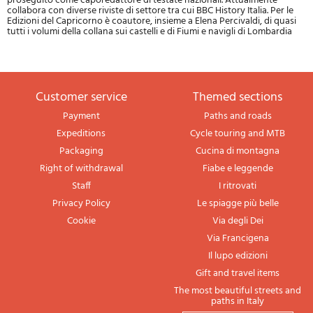
proseguito come caporedattore di testate nazionali. Attualmente
collabora con diverse riviste di settore tra cui BBC History Italia. Per le
Edizioni del Capricorno è coautore, insieme a Elena Percivaldi, di quasi
tutti i volumi della collana sui castelli e di Fiumi e navigli di Lombardia
Customer service
themed sections
Payment
Paths and roads
Expeditions
Cycle touring and MTB
Packaging
Cucina di montagna
Right of withdrawal
Fiabe e leggende
Staff
I ritrovati
Privacy Policy
Le spiagge più belle
Cookie
Via degli Dei
Via Francigena
Il lupo edizioni
Gift and travel items
The most beautiful streets and
paths in Italy