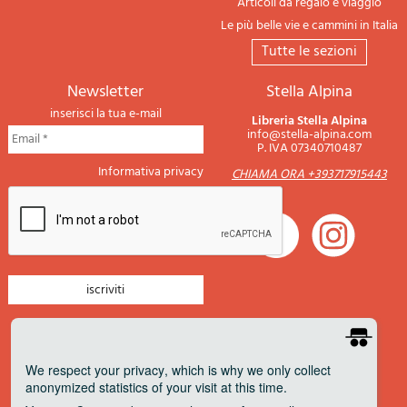
Articoli da regalo e viaggio
Le più belle vie e cammini in Italia
tutte le sezioni
newsletter
Stella Alpina
inserisci la tua e-mail
Libreria Stella Alpina
info@stella-alpina.com
P. IVA 07340710487
Informativa privacy
CHIAMA ORA +393717915443
newsletter montagna
newsletter nautica
We respect your privacy
, which is why we only collect
anonymized statistics of your visit at this time.
newsletter viaggi