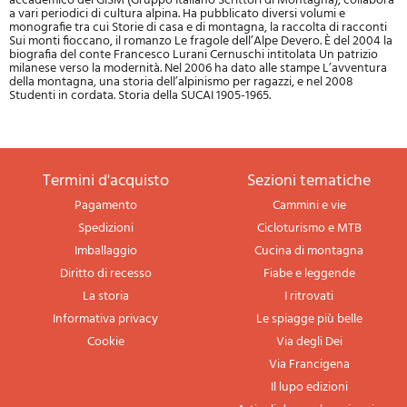
accademico del GISM (Gruppo Italiano Scrittori di Montagna), collabora
a vari periodici di cultura alpina. Ha pubblicato diversi volumi e
monografie tra cui Storie di casa e di montagna, la raccolta di racconti
Sui monti fioccano, il romanzo Le fragole dell’Alpe Devero. È del 2004 la
biografia del conte Francesco Lurani Cernuschi intitolata Un patrizio
milanese verso la modernità. Nel 2006 ha dato alle stampe L’avventura
della montagna, una storia dell’alpinismo per ragazzi, e nel 2008
Studenti in cordata. Storia della SUCAI 1905-1965.
termini d'acquisto
sezioni tematiche
Pagamento
Cammini e vie
Spedizioni
Cicloturismo e MTB
Imballaggio
Cucina di montagna
Diritto di recesso
Fiabe e leggende
La storia
I ritrovati
Informativa privacy
Le spiagge più belle
Cookie
Via degli Dei
Via Francigena
Il lupo edizioni