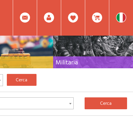
0
Facebook
Registrati
Prodotto(i) Attualmente
Militaria
 per viaggi e letteratura di
Raccolta delle migliori pubblicazioni (libri e dvd)
lia, l'Europa e tutto il Mondo
sulla guerra in montagna sulle Alpi e sul resto
d'Italia e d'Europa
Mod.
Nel
Password
Carrello