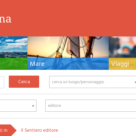
ina
Mare
Viaggi
nistiche,
Manuali nautici, cartografia nautica, libri e
Guide turistiche
tivo ed
letteratura per la barca a vela e motore
viaggio per l'Ita
fia di montagna
cerca un luogo/personaggio
editore
ti in
Il Sentiero editore