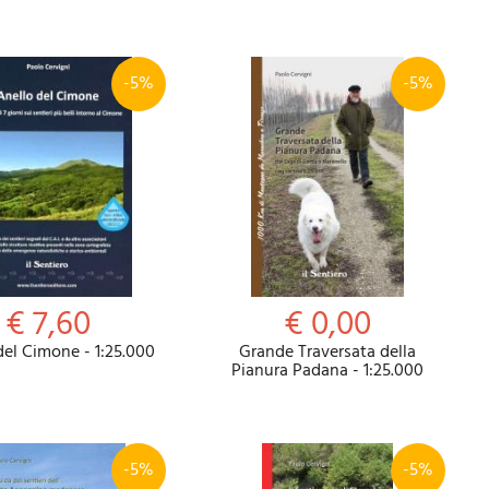
-5%
-5%
Riepilogo
€ 7,60
€ 0,00
del Cimone - 1:25.000
Grande Traversata della
Pianura Padana - 1:25.000
-5%
-5%