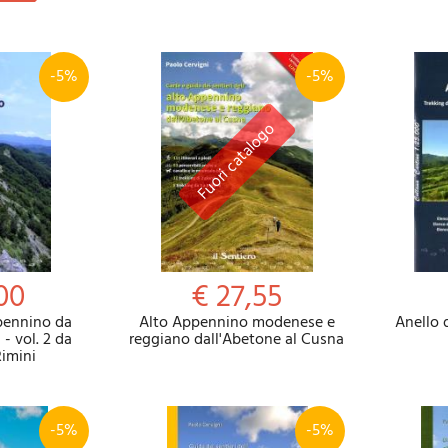
-5%
-5%
00
€ 27,55
ppennino da
Alto Appennino modenese e
Anello 
- vol. 2 da
reggiano dall'Abetone al Cusna
imini
-5%
-5%