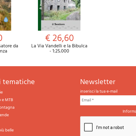
0
€ 26,60
ssatore da
La Via Vandelli e la Bibulca
enza
- 1:25.000
ni tematiche
newsletter
inserisci la tua e-mail
ie
o e MTB
montagna
Informa
gende
iù belle