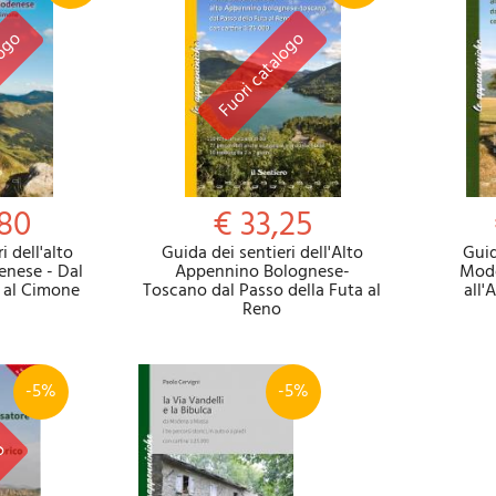
,80
€ 33,25
i dell'alto
Guida dei sentieri dell'Alto
Guid
nese - Dal
Appennino Bolognese-
Mode
e al Cimone
Toscano dal Passo della Futa al
all'
Reno
-5%
-5%