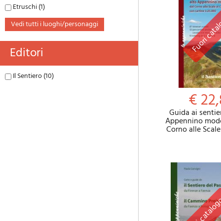
Etruschi (1)
vedi tutti i luoghi/personaggi
Editori
Il Sentiero (10)
€ 22
Guida ai sentier
Appennino mode
Corno alle Scal