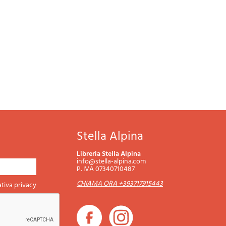
Stella Alpina
Libreria Stella Alpina
info@stella-alpina.com
P. IVA 07340710487
CHIAMA ORA +393717915443
tiva privacy