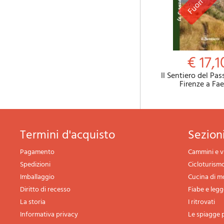
€ 17,1
Il Sentiero del Pa
Firenze a Fa
termini d'acquisto
sezio
Pagamento
Cammini e v
Spedizioni
Cicloturism
Imballaggio
Cucina di 
Diritto di recesso
Fiabe e leg
La storia
I ritrovati
Informativa privacy
Le spiagge p