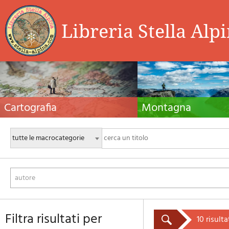
Libreria Stella Alp
Cartografia
Montagna
Carte escursionistiche, carte stradali e atlanti,
Guide alpinistiche, guide escursio
cartografia d'Italia e di tutto il mondo. Carte dei
manuali tecnici per l'alpinismo es
sentieri, cartografia per il cicloturismo e
invernale. Letteratura e filmogra
mountain bike
autore
filtra risultati per
10 risulta