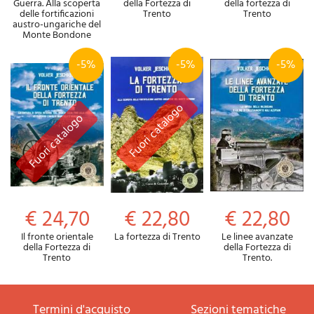
Guerra. Alla scoperta
della Fortezza di
della fortezza di
delle fortificazioni
Trento
Trento
austro-ungariche del
Monte Bondone
-5%
-5%
-5%
€ 24,70
€ 22,80
€ 22,80
Il fronte orientale
La fortezza di Trento
Le linee avanzate
della Fortezza di
della Fortezza di
Trento
Trento.
termini d'acquisto
sezioni tematiche