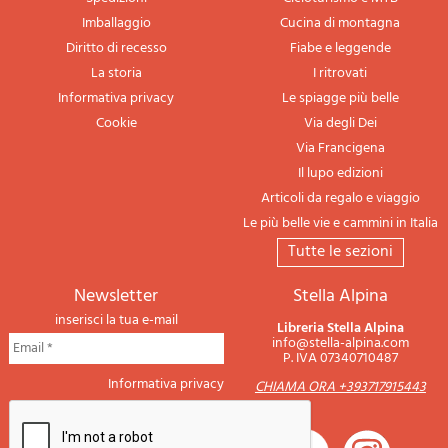
Imballaggio
Cucina di montagna
Diritto di recesso
Fiabe e leggende
La storia
I ritrovati
Informativa privacy
Le spiagge più belle
Cookie
Via degli Dei
Via Francigena
Il lupo edizioni
Articoli da regalo e viaggio
Le più belle vie e cammini in Italia
tutte le sezioni
newsletter
Stella Alpina
inserisci la tua e-mail
Libreria Stella Alpina
info@stella-alpina.com
P. IVA 07340710487
Informativa privacy
CHIAMA ORA +393717915443