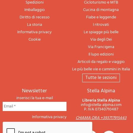
Spedizioni
Cicloturismo e MTB
Imballaggio
Cucina di montagna
Diritto di recesso
Fiabe e leggende
La storia
I ritrovati
Informativa privacy
Le spiagge più belle
Cookie
Via degli Dei
Via Francigena
Il lupo edizioni
Articoli da regalo e viaggio
Le più belle vie e cammini in Italia
tutte le sezioni
newsletter
Stella Alpina
inserisci la tua e-mail
Libreria Stella Alpina
info@stella-alpina.com
P. IVA 07340710487
Informativa privacy
CHIAMA ORA +393717915443