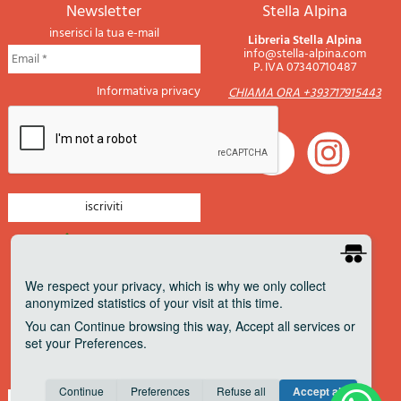
newsletter
Stella Alpina
inserisci la tua e-mail
Libreria Stella Alpina
info@stella-alpina.com
P. IVA 07340710487
Informativa privacy
CHIAMA ORA +393717915443
newsletter montagna
newsletter nautica
We respect your privacy
, which is why we only collect
anonymized statistics of your visit at this time.
newsletter viaggi
You can
Continue
browsing this way,
Accept all
services or
newsletter militaria
set your
Preferences
.
Pagamenti accettati
Consent cookie
learn more
Continue
Preferences
Refuse all
Accept all
Save
Anonymous
Invisible