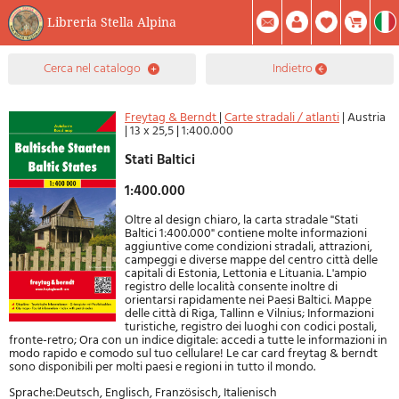
Libreria Stella Alpina
0
cerca nel catalogo
indietro
Prodotto(i) Attualmente Nel Carrello
Riepilogo
Facebook
Registrati
Mod. Password
Freytag & Berndt
|
Carte stradali / atlanti
|
Austria
|
13 x 25,5
|
1:400.000
Stati Baltici
1:400.000
Oltre al design chiaro, la carta stradale "Stati
Baltici 1:400.000" contiene molte informazioni
aggiuntive come condizioni stradali, attrazioni,
campeggi e diverse mappe del centro città delle
capitali di Estonia, Lettonia e Lituania. L'ampio
registro delle località consente inoltre di
orientarsi rapidamente nei Paesi Baltici. Mappe
delle città di Riga, Tallinn e Vilnius; Informazioni
turistiche, registro dei luoghi con codici postali,
fronte-retro; Ora con un indice digitale: accedi a tutte le informazioni in
modo rapido e comodo sul tuo cellulare! Le car card freytag & berndt
sono disponibili per molti paesi e regioni in tutto il mondo.
Sprache:Deutsch, Englisch, Französisch, Italienisch