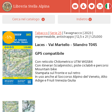
Libreria Stella Alpina
0
cerca nel catalogo
indietro
Prodotto(i) Attualmente Nel Carrello
Riepilogo
Facebook
Registrati
Mod. Password
Tabacco
|
Serie 25
|
Tavagnacco
|
2023
|
impermeabile, antistrappo
|
12,5 x 21
|
1:25.000
-5%
Laces - Val Martello - Silandro T045
GPS compatibile
Con reticolo Chilometrico UTM WGS84
Con itinerari Scialpinistici, piste ciclabili e percorsi
Mountain bike
Stampata sul fronte e sul retro
In uso anche al Soccorso Alpino del Veneto, Alto
Adige e Friuli Venezia Giulia