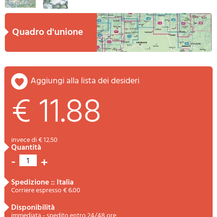
quadro d'unione
aggiungi alla lista dei desideri
€ 11.88
invece di € 12.50
quantità
-
+
1
spedizione :: Italia
Corriere espresso € 6.00
disponibilità
immediata - spedito entro 24/48 ore