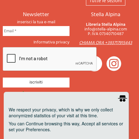
tutte le sezioni
newsletter
Stella Alpina
inserisci la tua e-mail
Libreria Stella Alpina
info@stella-alpina.com
P. IVA 07340710487
Informativa privacy
CHIAMA ORA +393717915443
newsletter montagna
newsletter nautica
We respect your privacy
, which is why we only collect
anonymized statistics of your visit at this time.
newsletter viaggi
You can
Continue
browsing this way,
Accept all
services or
newsletter militaria
set your
Preferences
.