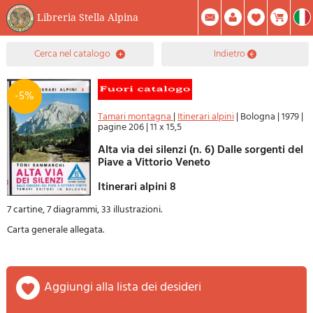
Libreria Stella Alpina
0
cerca nel catalogo
indietro
Prodotto(i) Attualmente Nel Carrello
Riepilogo
Facebook
Registrati
Mod. Password
-5%
Tamari montagna
|
Itinerari alpini
|
Bologna
|
1979
|
pagine 206
|
11 x 15,5
Alta via dei silenzi (n. 6) Dalle sorgenti del
Piave a Vittorio Veneto
Itinerari alpini 8
7 cartine, 7 diagrammi, 33 illustrazioni.
Carta generale allegata.
aggiungi alla lista dei desideri