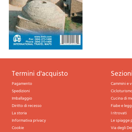
termini d'acquisto
sezio
Pagamento
Cammini e v
Spedizioni
Cicloturism
Imballaggio
Cucina di 
Diritto di recesso
Fiabe e leg
La storia
I ritrovati
Informativa privacy
Le spiagge p
Cookie
Via degli De