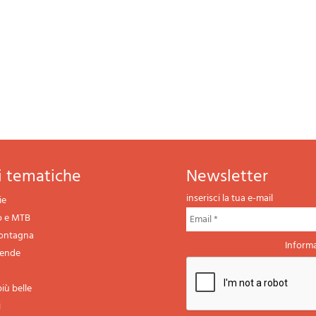
ni tematiche
newsletter
inserisci la tua e-mail
ie
o e MTB
montagna
Informa
gende
iù belle
i