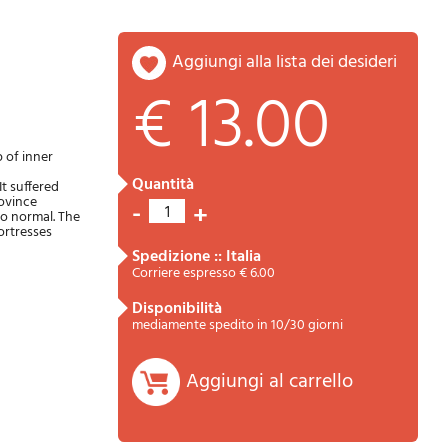
aggiungi alla lista dei desideri
€ 13.00
 of inner
quantità
It suffered
rovince
-
+
1
Riepilogo
to normal. The
ortresses
spedizione :: Italia
Corriere espresso € 6.00
disponibilità
mediamente spedito in 10/30 giorni
Aggiungi al carrello