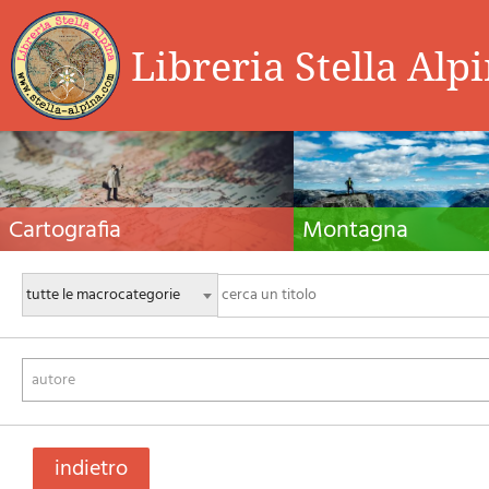
Libreria Stella Alp
Cartografia
Montagna
Carte escursionistiche, carte stradali e atlanti,
Guide alpinistiche, guide escursio
cartografia d'Italia e di tutto il mondo. Carte dei
manuali tecnici per l'alpinismo es
sentieri, cartografia per il cicloturismo e
invernale. Letteratura e filmogra
mountain bike
autore
indietro