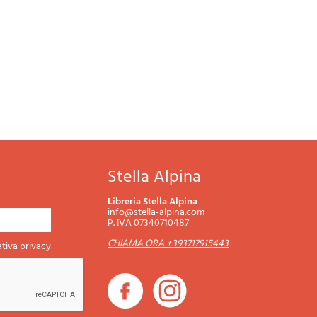
Stella Alpina
Libreria Stella Alpina
info@stella-alpina.com
P. IVA 07340710487
CHIAMA ORA +393717915443
tiva privacy