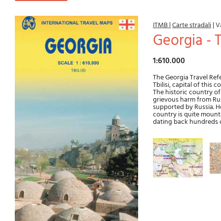
ITMB
|
Carte stradali
|
V
Georgia - T
1:610.000
The Georgia Travel Refe
Tbilisi, capital of this
The historic country of
grievous harm from Russ
supported by Russia. Ho
country is quite mount
dating back hundreds o