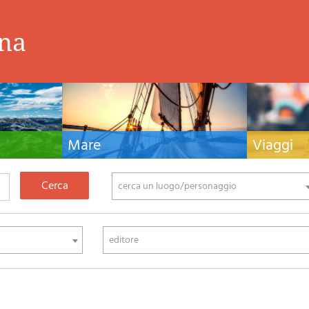
ina
Mare
Viaggi
nistiche,
Manuali nautici, cartografia nautica, libri e
Guide turistiche
tivo ed
letteratura per la barca a vela e motore
viaggio per l'Ita
fia di montagna
cerca un luogo/personaggio
editore