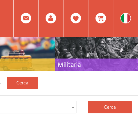
0
Facebook
Registrati
Prodotto(i) Attualmente
Militaria
 per viaggi e letteratura di
Raccolta delle migliori pubblicazioni (libri e dvd)
lia, l'Europa e tutto il Mondo
sulla guerra in montagna sulle Alpi e sul resto
d'Italia e d'Europa
Mod.
Nel
Password
Carrello