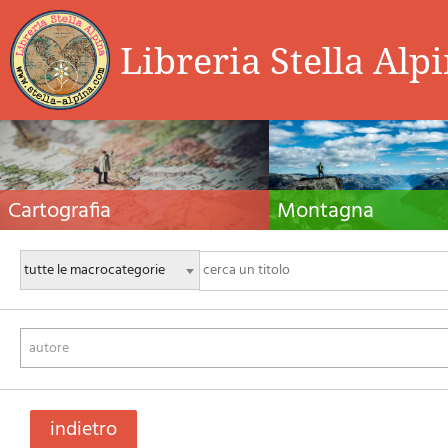
Libreria Stella Alp
Cartografia
Montagna
Carte escursionistiche, carte stradali e atlanti,
Guide alpinistiche, guide escursio
cartografia d'Italia e di tutto il mondo. Carte dei
manuali tecnici per l'alpinismo es
sentieri, cartografia per il cicloturismo e
invernale. Letteratura e filmogra
mountain bike
autore
indietro