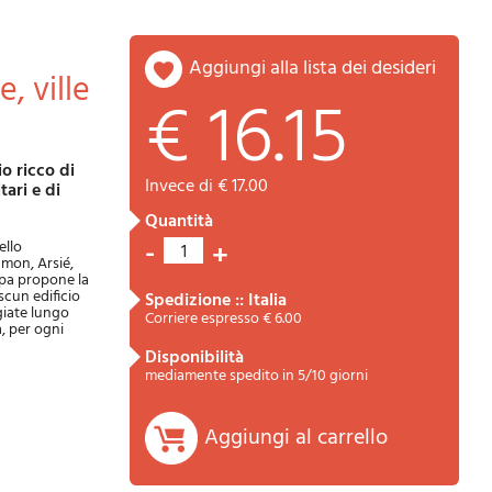
aggiungi alla lista dei desideri
€ 16.15
invece di € 17.00
tari e di
quantità
Riepilogo
-
ello
+
1
amon, Arsié,
ppa propone la
scun edificio
spedizione :: Italia
ggiate lungo
Corriere espresso € 6.00
à, per ogni
disponibilità
mediamente spedito in 5/10 giorni
Aggiungi al carrello