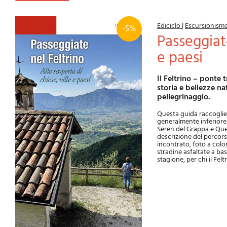
Ediciclo
|
Escursionism
-5%
Passeggiate nel Feltrino. Alla scoperta di chiese, ville
e paesi
Il Feltrino – ponte tra le Dolomiti e Venezia, tra il Veneto e il Trentino – è un territorio ricco di
storia e bellezze na
pellegrinaggio.
Questa guida raccoglie 21
generalmente inferiore
Seren del Grappa e Quer
descrizione del percorso
incontrato, foto a color
stradine asfaltate a bass
stagione, per chi il Fel