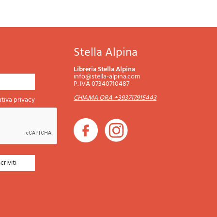
Stella Alpina
Libreria Stella Alpina
info@stella-alpina.com
P. IVA 07340710487
CHIAMA ORA +393717915443
tiva privacy