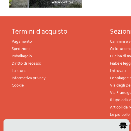
termini d'acquisto
sezio
Pagamento
Cammini e v
Spedizioni
Cicloturism
Imballaggio
Cucina di 
Diritto di recesso
Fiabe e leg
La storia
I ritrovati
Informativa privacy
Le spiagge p
Cookie
Via degli De
Via Francig
Il lupo edizi
Articoli da 
Le più belle 
tutte l