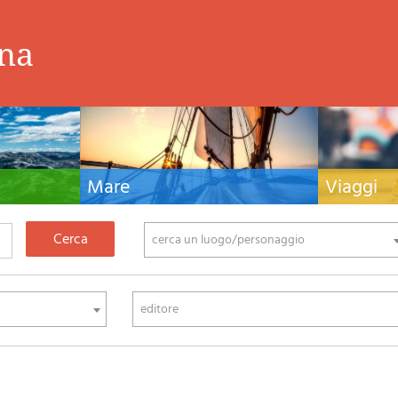
ina
Mare
Viaggi
nistiche,
Manuali nautici, cartografia nautica, libri e
Guide turistiche
tivo ed
letteratura per la barca a vela e motore
viaggio per l'Ita
fia di montagna
cerca un luogo/personaggio
editore