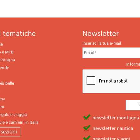
ni tematiche
newsletter
inserisci la tua e-mail
ie
o e MTB
montagna
Informa
gende
iù belle
i
ena
oni
regalo e viaggio
newsletter montagna
vie e cammini in Italia
newsletter nautica
e sezioni
newsletter viaggi