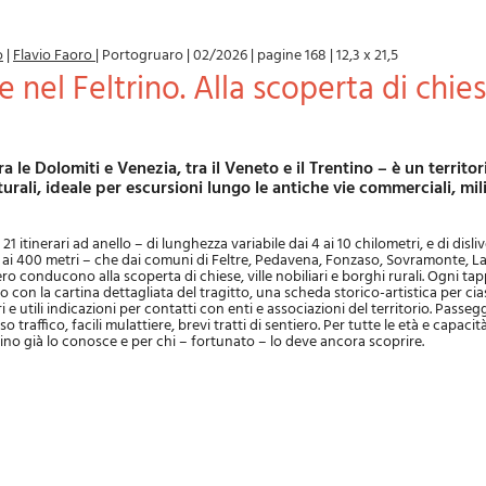
o
|
Flavio Faoro
|
Portogruaro
|
02/2026
|
pagine 168
|
12,3 x 21,5
turali, ideale per escursioni lungo le antiche vie commerciali, mili
 itinerari ad anello – di lunghezza variabile dai 4 ai 10 chilometri, e di disliv
 ai 400 metri – che dai comuni di Feltre, Pedavena, Fonzaso, Sovramonte, L
o conducono alla scoperta di chiese, ville nobiliari e borghi rurali. Ogni ta
 con la cartina dettagliata del tragitto, una scheda storico-artistica per cia
i e utili indicazioni per contatti con enti e associazioni del territorio. Passe
o traffico, facili mulattiere, brevi tratti di sentiero. Per tutte le età e capacit
trino già lo conosce e per chi – fortunato – lo deve ancora scoprire.