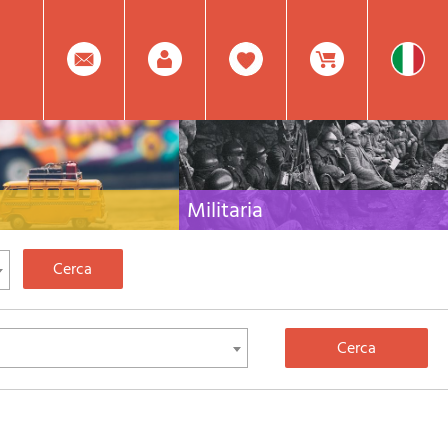
0
Facebook
Registrati
Prodotto(i) Attualmente
Militaria
 per viaggi e letteratura di
Raccolta delle migliori pubblicazioni (libri e dvd)
lia, l'Europa e tutto il Mondo
sulla guerra in montagna sulle Alpi e sul resto
d'Italia e d'Europa
Mod.
Nel
Password
Carrello