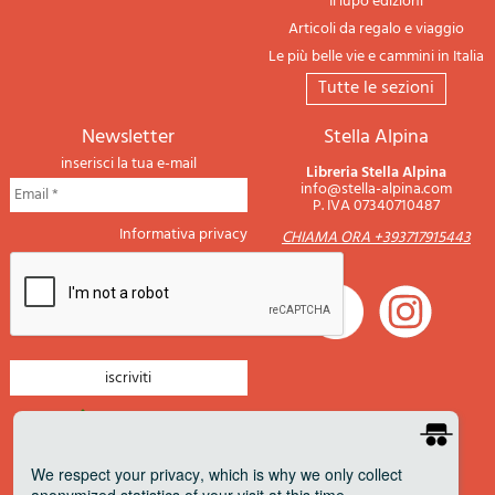
Il lupo edizioni
Articoli da regalo e viaggio
Le più belle vie e cammini in Italia
tutte le sezioni
newsletter
Stella Alpina
inserisci la tua e-mail
Libreria Stella Alpina
info@stella-alpina.com
P. IVA 07340710487
Informativa privacy
CHIAMA ORA +393717915443
newsletter montagna
newsletter nautica
We respect your privacy
, which is why we only collect