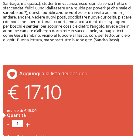
Santiago, ma quasi...), studenti in vacanza, escursionisti senza fretta e
sfaccendati felici. Lungi dall'essere una "guida per poveri" (e che male ci
sarebbe poi?), questa pubblicazione vuol esser un invito ad andare,
andare, andare. Vedere nuovi posti, soddisfare nuove curiosità, placare
i demoni che - per fortuna - ci portiamo ancora dentro e ci spingono
per boschi e sentieri per scoprire cosa c'è dietro l'angolo. Invece che in
anonime camere d'albergo dormirete in sacco a pelo, su pagliericci
come Gesù Bambino, vicino al fuoco e al fiasco, con, per tetto, un cielo
di ghiri. Buona lettura, ma soprattutto buone gite. (Sandro Bassi)
aggiungi alla lista dei desideri
€ 17.10
invece di € 18.00
quantità
-
+
1