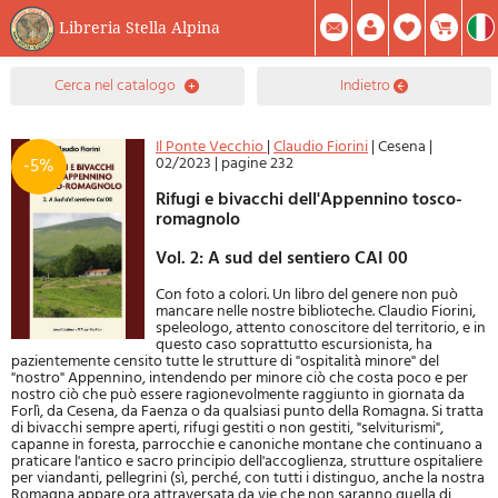
Libreria Stella Alpina
0
cerca nel catalogo
indietro
Prodotto(i) Attualmente Nel Carrello
Riepilogo
Facebook
Registrati
Mod. Password
Il Ponte Vecchio
|
Claudio Fiorini
|
Cesena
|
02/2023
|
pagine 232
-5%
Rifugi e bivacchi dell'Appennino tosco-
romagnolo
Vol. 2: A sud del sentiero CAI 00
Con foto a colori. Un libro del genere non può
mancare nelle nostre biblioteche. Claudio Fiorini,
speleologo, attento conoscitore del territorio, e in
questo caso soprattutto escursionista, ha
pazientemente censito tutte le strutture di "ospitalità minore" del
"nostro" Appennino, intendendo per minore ciò che costa poco e per
nostro ciò che può essere ragionevolmente raggiunto in giornata da
Forlì, da Cesena, da Faenza o da qualsiasi punto della Romagna. Si tratta
di bivacchi sempre aperti, rifugi gestiti o non gestiti, "selviturismi",
capanne in foresta, parrocchie e canoniche montane che continuano a
praticare l'antico e sacro principio dell'accoglienza, strutture ospitaliere
per viandanti, pellegrini (sì, perché, con tutti i distinguo, anche la nostra
Romagna appare ora attraversata da vie che non saranno quella di