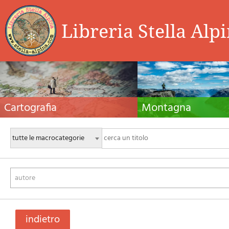
Libreria Stella Alp
Cartografia
Montagna
Carte escursionistiche, carte stradali e atlanti,
Guide alpinistiche, guide escursio
cartografia d'Italia e di tutto il mondo. Carte dei
manuali tecnici per l'alpinismo es
sentieri, cartografia per il cicloturismo e
invernale. Letteratura e filmogra
mountain bike
autore
indietro