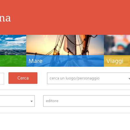
ina
Mare
Viaggi
nistiche,
Manuali nautici, cartografia nautica, libri e
Guide turistiche
tivo ed
letteratura per la barca a vela e motore
viaggio per l'Ita
fia di montagna
cerca un luogo/personaggio
editore