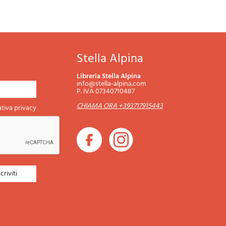
Stella Alpina
Libreria Stella Alpina
info@stella-alpina.com
P. IVA 07340710487
CHIAMA ORA +393717915443
tiva privacy