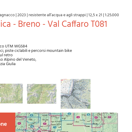
agnacco
|
2023
|
resistente all’acqua e agli strappi
|
12,5 x 21
|
1:25.000
ica - Breno - Val Caffaro T081
trico UTM WGS84
ici, piste ciclabili e percorsi mountain bike
ul retro
so Alpino del Veneto,
zia Giulia
one