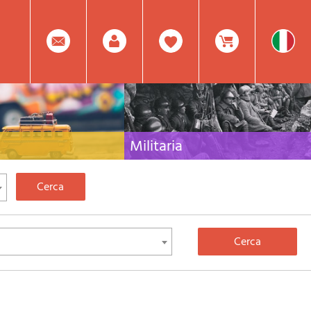
0
Facebook
Registrati
Prodotto(i) Attualmente
Militaria
 per viaggi e letteratura di
Raccolta delle migliori pubblicazioni (libri e dvd)
lia, l'Europa e tutto il Mondo
sulla guerra in montagna sulle Alpi e sul resto
d'Italia e d'Europa
Mod.
Nel
Password
Carrello