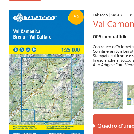
Tabacco
|
Serie 25
|
Tav
-5%
Val Camon
GPS compatibile
Con reticolo Chilome
Con itinerari Scialpinist
Stampata sul fronte e s
In uso anche al Soccor
Alto Adige e Friuli Vene
quadro d'uni