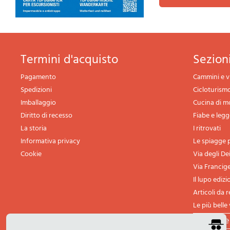
termini d'acquisto
sezio
Pagamento
Cammini e v
Spedizioni
Cicloturism
Imballaggio
Cucina di 
Diritto di recesso
Fiabe e leg
La storia
I ritrovati
Informativa privacy
Le spiagge p
Cookie
Via degli De
Via Francig
Il lupo edizi
Articoli da 
Le più belle 
tutte l