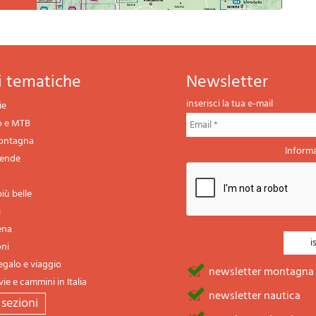
ni tematiche
newsletter
inserisci la tua e-mail
ie
o e MTB
montagna
Informa
gende
iù belle
i
ena
oni
regalo e viaggio
newsletter montagna
vie e cammini in Italia
newsletter nautica
e sezioni