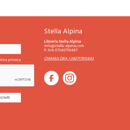
Stella Alpina
Libreria Stella Alpina
info@stella-alpina.com
P. IVA 07340710487
CHIAMA ORA +393717915443
tiva privacy