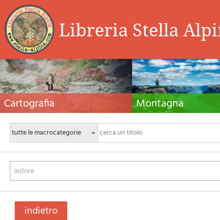
Libreria Stella Alp
Cartografia
Montagna
Carte escursionistiche, carte stradali e atlanti,
Guide alpinistiche, guide escursio
cartografia d'Italia e di tutto il mondo. Carte dei
manuali tecnici per l'alpinismo es
sentieri, cartografia per il cicloturismo e
invernale. Letteratura e filmogra
mountain bike
autore
indietro