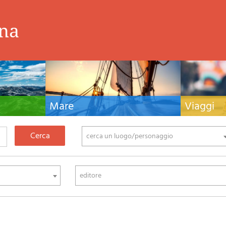
ina
Mare
Viaggi
nistiche,
Manuali nautici, cartografia nautica, libri e
Guide turistiche
tivo ed
letteratura per la barca a vela e motore
viaggio per l'Ita
fia di montagna
cerca un luogo/personaggio
editore