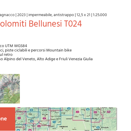
agnacco
|
2023
|
impermeabile, antistrappo
|
12,5 x 21
|
1:25.000
Dolomiti Bellunesi T024
trico UTM WGS84
ici, piste ciclabili e percorsi Mountain bike
ul retro
o Alpino del Veneto, Alto Adige e Friuli Venezia Giulia
one