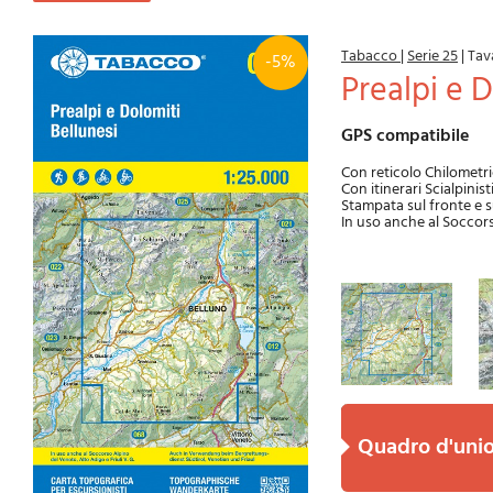
Tabacco
|
Serie 25
|
Tav
-5%
Prealpi e 
GPS compatibile
Con reticolo Chilome
Con itinerari Scialpinist
Stampata sul fronte e s
In uso anche al Soccors
quadro d'uni