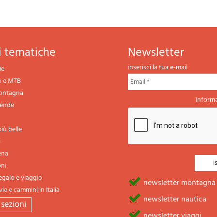
ni tematiche
newsletter
inserisci la tua e-mail
ie
o e MTB
montagna
Informa
gende
iù belle
i
ena
oni
regalo e viaggio
newsletter montagna
vie e cammini in Italia
newsletter nautica
e sezioni
newsletter viaggi