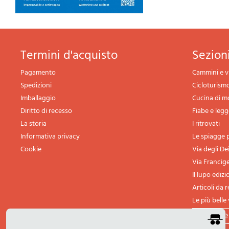
termini d'acquisto
sezio
Pagamento
Cammini e v
Spedizioni
Cicloturism
Imballaggio
Cucina di 
Diritto di recesso
Fiabe e leg
La storia
I ritrovati
Informativa privacy
Le spiagge p
Cookie
Via degli De
Via Francig
Il lupo edizi
Articoli da 
Le più belle 
tutte l