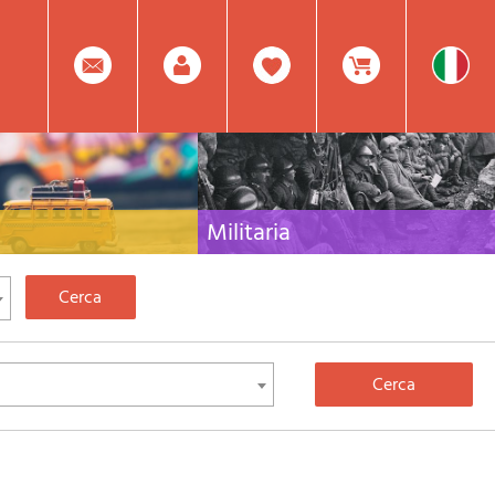
0
Facebook
Registrati
Prodotto(i) Attualmente
Militaria
 per viaggi e letteratura di
Raccolta delle migliori pubblicazioni (libri e dvd)
lia, l'Europa e tutto il Mondo
sulla guerra in montagna sulle Alpi e sul resto
d'Italia e d'Europa
Mod.
Nel
Password
Carrello