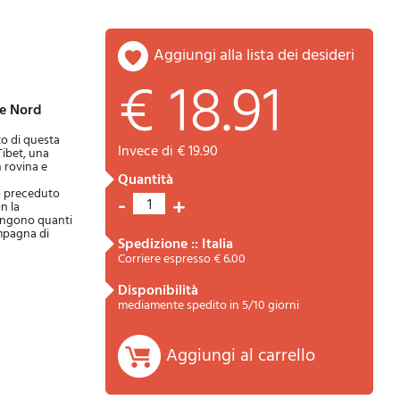
aggiungi alla lista dei desideri
€ 18.91
te Nord
to di questa
invece di € 19.90
Tibet, una
n rovina e
quantità
Riepilogo
no preceduto
-
+
1
n la
spingono quanti
ompagna di
spedizione :: Italia
Corriere espresso € 6.00
disponibilità
mediamente spedito in 5/10 giorni
Aggiungi al carrello