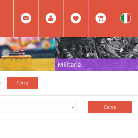
0
Facebook
Registrati
Prodotto(i) Attualmente
Militaria
 per viaggi e letteratura di
Raccolta delle migliori pubblicazioni (libri e dvd)
lia, l'Europa e tutto il Mondo
sulla guerra in montagna sulle Alpi e sul resto
d'Italia e d'Europa
Mod.
Nel
Password
Carrello