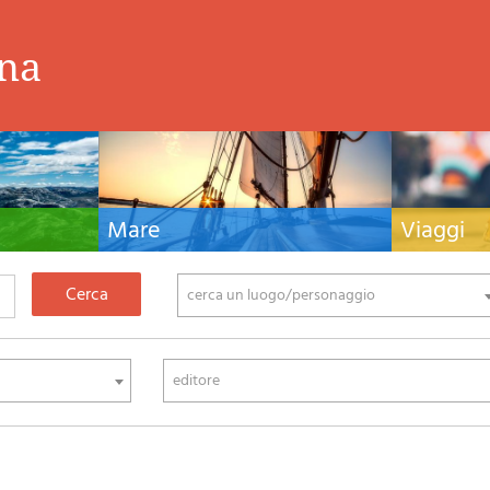
ina
Mare
Viaggi
nistiche,
Manuali nautici, cartografia nautica, libri e
Guide turistiche
tivo ed
letteratura per la barca a vela e motore
viaggio per l'Ita
fia di montagna
cerca un luogo/personaggio
editore