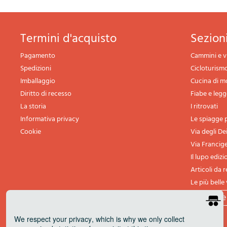
termini d'acquisto
sezio
Pagamento
Cammini e v
Spedizioni
Cicloturism
Imballaggio
Cucina di 
Diritto di recesso
Fiabe e leg
La storia
I ritrovati
Informativa privacy
Le spiagge p
Cookie
Via degli De
Via Francig
Il lupo edizi
Articoli da 
Le più belle 
tutte l
We respect your privacy
, which is why we only collect