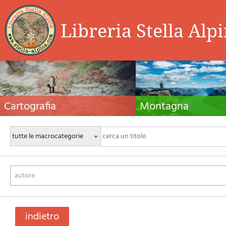
Libreria Stella Alp
Cartografia
Montagna
Carte escursionistiche, carte stradali e atlanti,
Guide alpinistiche, guide escursio
cartografia d'Italia e di tutto il mondo. Carte dei
manuali tecnici per l'alpinismo es
sentieri, cartografia per il cicloturismo e
invernale. Letteratura e filmogra
mountain bike
autore
indietro