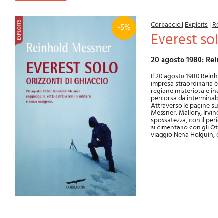
Corbaccio
|
Exploits
|
R
-5%
Everest so
20 agosto 1980: Re
Il 20 agosto 1980 Reinh
impresa straordinaria è 
regione misteriosa e in
percorsa da interminabi
Attraverso le pagine su
Messner: Mallory, Irvine
spossatezza, con il peri
si cimentano con gli Ott
viaggio Nena Holguín, c