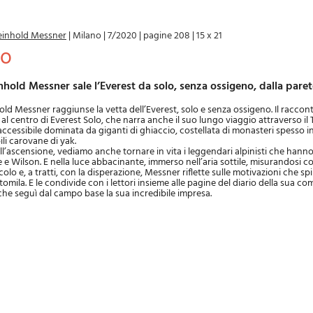
einhold Messner
|
Milano
|
7/2020
|
pagine 208
|
15 x 21
lo
inhold Messner sale l’Everest da solo, senza ossigeno, dalla pare
old Messner raggiunse la vetta dell’Everest, solo e senza ossigeno. Il raccon
al centro di Everest Solo, che narra anche il suo lungo viaggio attraverso il 
accessibile dominata da giganti di ghiaccio, costellata di monasteri spesso i
li carovane di yak.
ll’ascensione, vediamo anche tornare in vita i leggendari alpinisti che han
 e Wilson. E nella luce abbacinante, immerso nell’aria sottile, misurandosi co
colo e, a tratti, con la disperazione, Messner riflette sulle motivazioni che 
omila. E le condivide con i lettori insieme alle pagine del diario della sua c
he seguì dal campo base la sua incredibile impresa.