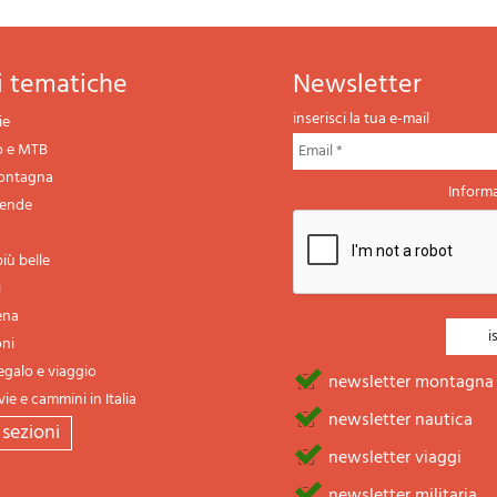
ni tematiche
newsletter
inserisci la tua e-mail
ie
o e MTB
montagna
Informa
gende
iù belle
i
ena
oni
regalo e viaggio
newsletter montagna
vie e cammini in Italia
newsletter nautica
e sezioni
newsletter viaggi
newsletter militaria