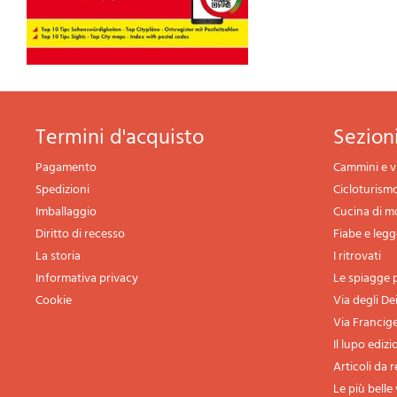
termini d'acquisto
sezio
Pagamento
Cammini e v
Spedizioni
Cicloturism
Imballaggio
Cucina di 
Diritto di recesso
Fiabe e leg
La storia
I ritrovati
Informativa privacy
Le spiagge p
Cookie
Via degli De
Via Francig
Il lupo edizi
Articoli da 
Le più belle 