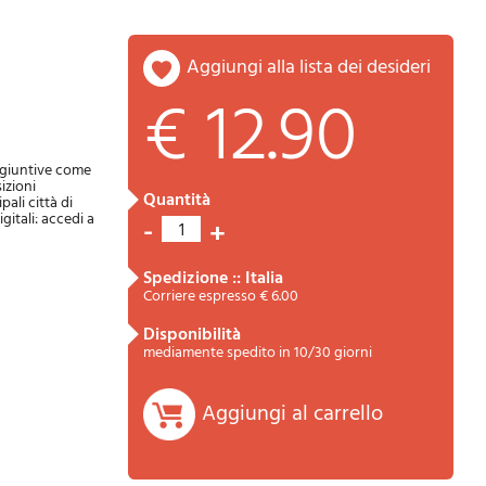
aggiungi alla lista dei desideri
€ 12.90
aggiuntive come
izioni
quantità
pali città di
itali: accedi a
-
+
1
Riepilogo
spedizione :: Italia
Corriere espresso € 6.00
disponibilità
mediamente spedito in 10/30 giorni
Aggiungi al carrello