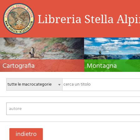
Libreria Stella Alp
Cartografia
Montagna
Carte escursionistiche, carte stradali e atlanti,
Guide alpinistiche, guide escursio
cartografia d'Italia e di tutto il mondo. Carte dei
manuali tecnici per l'alpinismo es
sentieri, cartografia per il cicloturismo e
invernale. Letteratura e filmogra
mountain bike
autore
indietro