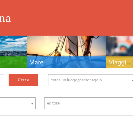
ina
Mare
Viaggi
nistiche,
Manuali nautici, cartografia nautica, libri e
Guide turistiche
tivo ed
letteratura per la barca a vela e motore
viaggio per l'Ita
fia di montagna
cerca un luogo/personaggio
editore