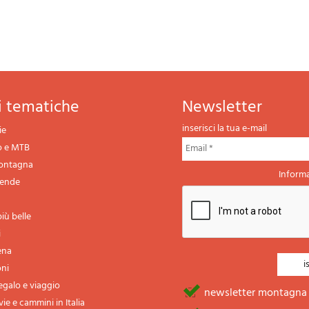
ni tematiche
newsletter
inserisci la tua e-mail
ie
o e MTB
montagna
Informa
gende
iù belle
i
ena
oni
regalo e viaggio
newsletter montagna
vie e cammini in Italia