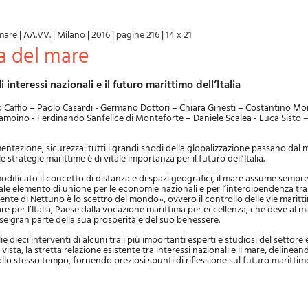
 mare
|
AA.VV.
|
Milano
|
2016
|
pagine 216
|
14 x 21
ca del mare
li interessi nazionali e il futuro marittimo dell’Italia
 Caffio – Paolo Casardi - Germano Dottori – Chiara Ginesti – Costantino Mor
 Ramoino - Ferdinando Sanfelice di Monteforte – Daniele Scalea - Luca Sisto
entazione, sicurezza: tutti i grandi snodi della globalizzazione passano dal m
 le strategie marittime è di vitale importanza per il futuro dell’Italia.
odificato il concetto di distanza e di spazi geografici, il mare assume sempr
ale elemento di unione per le economie nazionali e per l’interdipendenza tra 
dente di Nettuno è lo scettro del mondo», ovvero il controllo delle vie maritti
re per l’Italia, Paese dalla vocazione marittima per eccellenza, che deve al ma
se gran parte della sua prosperità e del suo benessere.
dieci interventi di alcuni tra i più importanti esperti e studiosi del settore e
i vista, la stretta relazione esistente tra interessi nazionali e il mare, deline
llo stesso tempo, fornendo preziosi spunti di riflessione sul futuro marittimo 