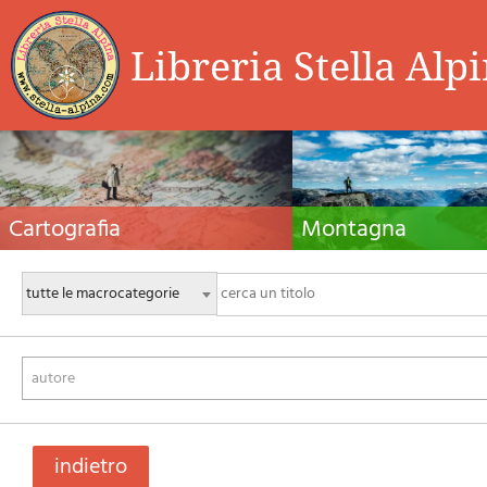
Libreria Stella Alp
Cartografia
Montagna
Carte escursionistiche, carte stradali e atlanti,
Guide alpinistiche, guide escursio
cartografia d'Italia e di tutto il mondo. Carte dei
manuali tecnici per l'alpinismo es
sentieri, cartografia per il cicloturismo e
invernale. Letteratura e filmogra
mountain bike
autore
indietro