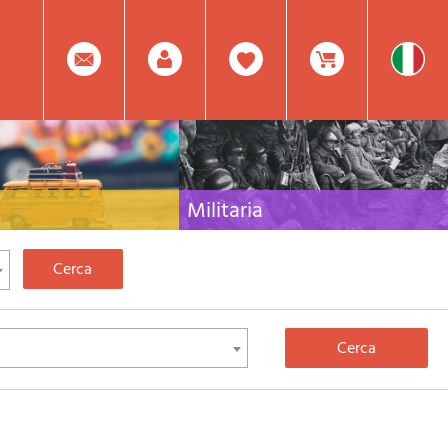
0
Facebook
Registrati
Prodotto(i) Attualmente
Militaria
 per viaggi e letteratura di
Raccolta delle migliori pubblicazioni (libri e dvd)
lia, l'Europa e tutto il Mondo
sulla guerra in montagna sulle Alpi e sul resto
d'Italia e d'Europa
Mod.
Nel
Password
Carrello