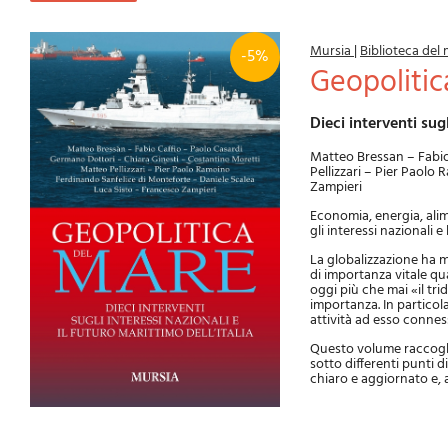
Mursia
|
Biblioteca del
-5%
Geopoliti
Dieci interventi sug
Matteo Bressan – Fabio
Pellizzari – Pier Paolo
Zampieri
Economia, energia, alim
gli interessi nazionali e
La globalizzazione ha m
di importanza vitale qu
oggi più che mai «il tri
importanza. In particola
attività ad esso connes
Questo volume raccoglie 
sotto differenti punti d
chiaro e aggiornato e, a