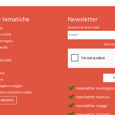
ni tematiche
newsletter
inserisci la tua e-mail
ie
o e MTB
montagna
Informa
gende
iù belle
i
ena
oni
regalo e viaggio
newsletter montagna
vie e cammini in Italia
newsletter nautica
e sezioni
newsletter viaggi
newsletter militaria