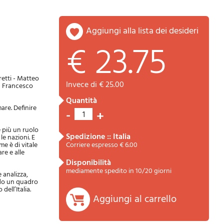
aggiungi alla lista dei desideri
€ 23.75
etti - Matteo
invece di € 25.00
 – Francesco
quantità
are. Definire
Riepilogo
-
+
1
e più un ruolo
spedizione :: Italia
le nazioni. E
me è di vitale
Corriere espresso € 6.00
re e alle
disponibilità
mediamente spedito in 10/20 giorni
 analizza,
ando un quadro
dell’Italia.
Aggiungi al carrello