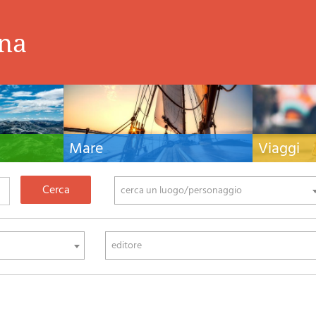
ina
Mare
Viaggi
nistiche,
Manuali nautici, cartografia nautica, libri e
Guide turistiche
tivo ed
letteratura per la barca a vela e motore
viaggio per l'Ita
fia di montagna
cerca un luogo/personaggio
editore