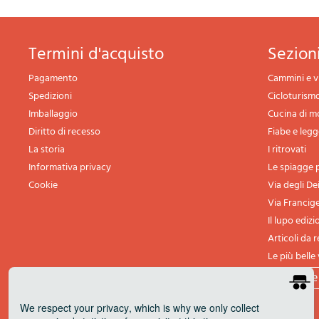
termini d'acquisto
sezio
Pagamento
Cammini e v
Spedizioni
Cicloturism
Imballaggio
Cucina di 
Diritto di recesso
Fiabe e leg
La storia
I ritrovati
Informativa privacy
Le spiagge p
Cookie
Via degli De
Via Francig
Il lupo edizi
Articoli da 
Le più belle 
tutte l
We respect your privacy
, which is why we only collect