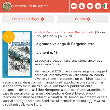
Libreria Stella Alpina
0
cerca nel catalogo
indietro
Prodotto(i) Attualmente Nel Carrello
Riepilogo
Facebook
Registrati
Mod. Password
Priuli & Verlucca
|
I Licheni
|
Pietro Spirito
|
Torino
|
1995
|
pagine 82
|
12,5 x 20
-5%
La grande valanga di Bergemoletto
I Licheni n. 18
La voce ai protagonisti di una storia ancor oggi
viva in valle Stura.
Nel marzo del 1755 un'enorme valanga distrugge il
borgo di Bergemoletto, in valle Stura, causando
diverse vittime. Tre donne e un bambino riescono
a scampare al disastro, ma rimangono intrappolati in una stalla ormai
sepolta sotto alcuni metri di neve.Sulla base di pubblicazioni e
documenti dell'epoca, il libro ripropone la cronaca di uno straordinario
caso di sopravvivenza ai limiti del credibile. Con stile evocativo il
racconto ricostruisce ambienti e caratteri del tempo, nell'intento di dare
voce ai protagonisti di una storia la cui memoria è ancora oggi viva tra
gli abitanti della valle Stura.