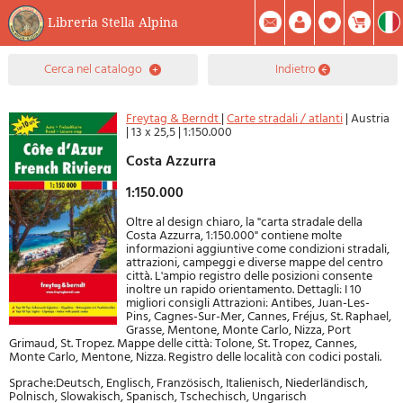
Libreria Stella Alpina
0
cerca nel catalogo
indietro
Prodotto(i) Attualmente Nel Carrello
Riepilogo
Facebook
Registrati
Mod. Password
Freytag & Berndt
|
Carte stradali / atlanti
|
Austria
|
13 x 25,5
|
1:150.000
Costa Azzurra
1:150.000
Oltre al design chiaro, la "carta stradale della
Costa Azzurra, 1:150.000" contiene molte
informazioni aggiuntive come condizioni stradali,
attrazioni, campeggi e diverse mappe del centro
città. L'ampio registro delle posizioni consente
inoltre un rapido orientamento. Dettagli: I 10
migliori consigli Attrazioni: Antibes, Juan-Les-
Pins, Cagnes-Sur-Mer, Cannes, Fréjus, St. Raphael,
Grasse, Mentone, Monte Carlo, Nizza, Port
Grimaud, St. Tropez. Mappe delle città: Tolone, St. Tropez, Cannes,
Monte Carlo, Mentone, Nizza. Registro delle località con codici postali.
Sprache:Deutsch, Englisch, Französisch, Italienisch, Niederländisch,
Polnisch, Slowakisch, Spanisch, Tschechisch, Ungarisch