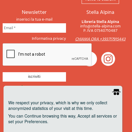
newsletter
Stella Alpina
inserisci la tua e-mail
Libreria Stella Alpina
info@stella-alpina.com
P. IVA 07340710487
Informativa privacy
CHIAMA ORA +393717915443
newsletter montagna
newsletter nautica
We respect your privacy
, which is why we only collect
anonymized statistics of your visit at this time.
newsletter viaggi
You can
Continue
browsing this way,
Accept all
services or
newsletter militaria
set your
Preferences
.
Pagamenti accettati