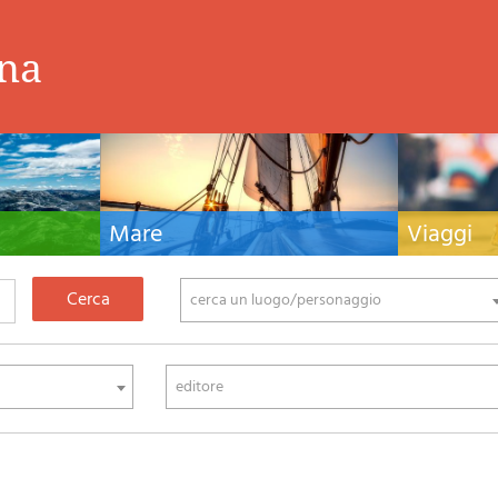
ina
Mare
Viaggi
nistiche,
Manuali nautici, cartografia nautica, libri e
Guide turistiche
tivo ed
letteratura per la barca a vela e motore
viaggio per l'Ita
fia di montagna
cerca un luogo/personaggio
editore