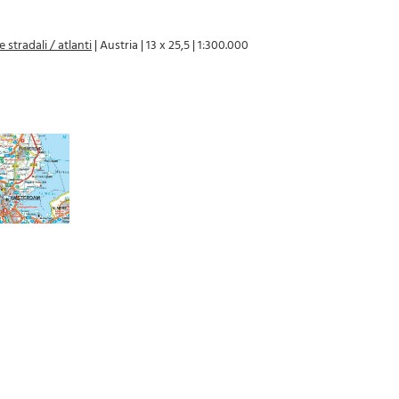
e stradali / atlanti
|
Austria
|
13 x 25,5
|
1:300.000