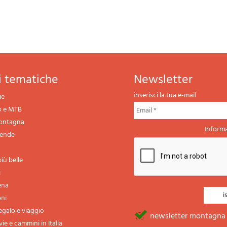
ni tematiche
newsletter
inserisci la tua e-mail
ie
o e MTB
montagna
Informa
gende
iù belle
i
ena
oni
regalo e viaggio
newsletter montagna
vie e cammini in Italia