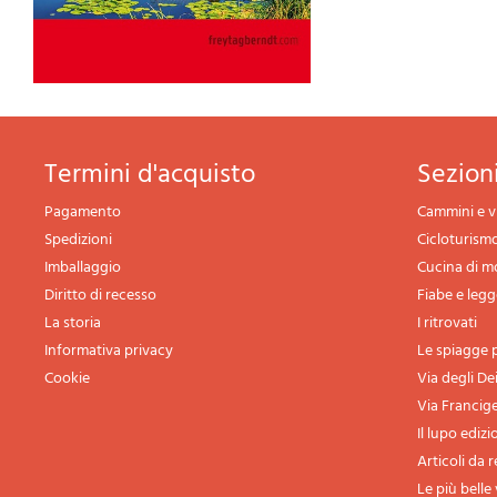
termini d'acquisto
sezio
Pagamento
Cammini e v
Spedizioni
Cicloturism
Imballaggio
Cucina di 
Diritto di recesso
Fiabe e leg
La storia
I ritrovati
Informativa privacy
Le spiagge p
Cookie
Via degli De
Via Francig
Il lupo edizi
Articoli da 
Le più belle 