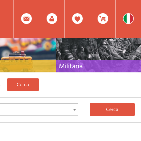
0
Facebook
Registrati
Prodotto(i) Attualmente
Militaria
 per viaggi e letteratura di
Raccolta delle migliori pubblicazioni (libri e dvd)
lia, l'Europa e tutto il Mondo
sulla guerra in montagna sulle Alpi e sul resto
d'Italia e d'Europa
Mod.
Nel
Password
Carrello