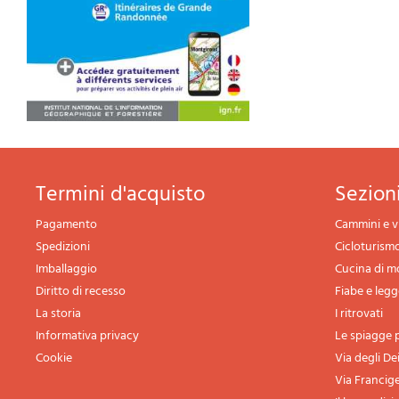
termini d'acquisto
sezio
Pagamento
Cammini e v
Spedizioni
Cicloturism
Imballaggio
Cucina di 
Diritto di recesso
Fiabe e leg
La storia
I ritrovati
Informativa privacy
Le spiagge p
Cookie
Via degli De
Via Francig