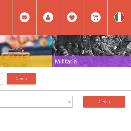
0
Facebook
Registrati
Prodotto(i) Attualmente
Militaria
 per viaggi e letteratura di
Raccolta delle migliori pubblicazioni (libri e dvd)
lia, l'Europa e tutto il Mondo
sulla guerra in montagna sulle Alpi e sul resto
d'Italia e d'Europa
Mod.
Nel
Password
Carrello