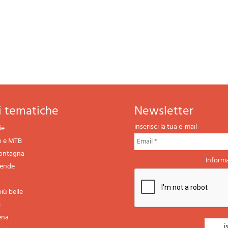
ni tematiche
newsletter
inserisci la tua e-mail
ie
o e MTB
montagna
Informa
gende
iù belle
i
ena