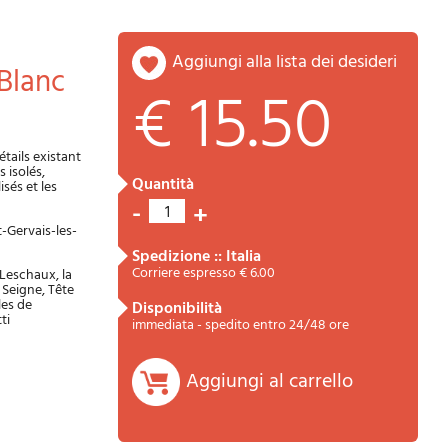
aggiungi alla lista dei desideri
 Blanc
€ 15.50
tails existant
 isolés,
quantità
isés et les
-
+
1
Riepilogo
-Gervais-les-
spedizione :: Italia
Corriere espresso € 6.00
 Leschaux, la
 Seigne, Tête
les de
disponibilità
ti
immediata - spedito entro 24/48 ore
Aggiungi al carrello