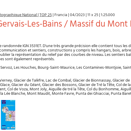
 Géographique National
|
TOP 25
|
Francia
|
04/2023
|
11 x 25
|
1:25.000
-Gervais-Les-Bains / Massif du Mont
e randonnée IGN 3531ET. D'une très grande précision elle contient tous les dé
e communication et sentiers, constructions y compris les hangars, bois, arbres
oublier la représentation du relief par des courbes de niveau. Les sentiers bal
ues sont également représentés.
ervoz, Les Houches, Bourg-Saint-Maurice, Les Contamines-Montjoie, Saint
 Verney, Glacier de Talèfre, Lac de Combal, Glacier de Bionnassay, Glacier de
lace, Glacier du Géant, Glacier des Bossons, Glacier de Tré la Tête, Col de la
ent, Col de Voza, Mont Joly, Aiguille de tré la Tête, Col du Bonhomme, Aiguil
 la Lée Blanche, Mont Maudit, Monte Favre, Punta dei Ghiacciai, Punta Baret