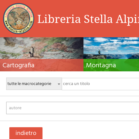
Libreria Stella Alp
Cartografia
Montagna
Carte escursionistiche, carte stradali e atlanti,
Guide alpinistiche, guide escursio
cartografia d'Italia e di tutto il mondo. Carte dei
manuali tecnici per l'alpinismo es
sentieri, cartografia per il cicloturismo e
invernale. Letteratura e filmogra
mountain bike
autore
indietro