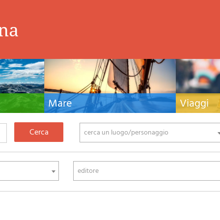
ina
Mare
Viaggi
nistiche,
Manuali nautici, cartografia nautica, libri e
Guide turistiche
tivo ed
letteratura per la barca a vela e motore
viaggio per l'Ita
fia di montagna
cerca un luogo/personaggio
editore