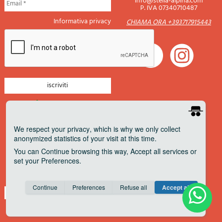
info@stella-alpina.com
P. IVA 07340710487
Informativa privacy
CHIAMA ORA +393717915443
newsletter montagna
newsletter nautica
We respect your privacy
, which is why we only collect
anonymized statistics of your visit at this time.
newsletter viaggi
You can
Continue
browsing this way,
Accept all
services or
newsletter militaria
set your
Preferences
.
Pagamenti accettati
Consent cookie
learn more
Continue
Preferences
Refuse all
Accept all
Save
Anonymous
Invisible
Share on Facebook
about