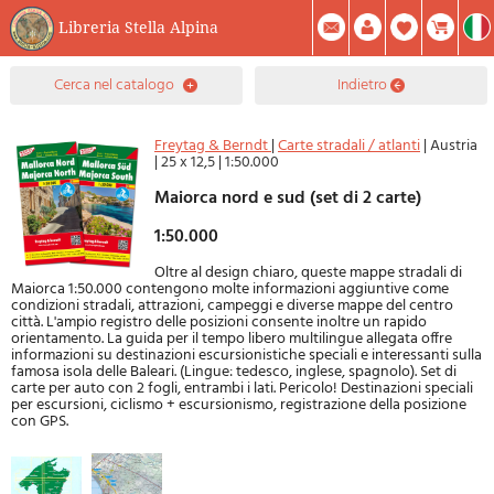
Libreria Stella Alpina
0
cerca nel catalogo
indietro
Prodotto(i) Attualmente Nel Carrello
Riepilogo
Facebook
Registrati
Mod. Password
Freytag & Berndt
|
Carte stradali / atlanti
|
Austria
|
25 x 12,5
|
1:50.000
Maiorca nord e sud (set di 2 carte)
1:50.000
Oltre al design chiaro, queste mappe stradali di
Maiorca 1:50.000 contengono molte informazioni aggiuntive come
condizioni stradali, attrazioni, campeggi e diverse mappe del centro
città. L'ampio registro delle posizioni consente inoltre un rapido
orientamento. La guida per il tempo libero multilingue allegata offre
informazioni su destinazioni escursionistiche speciali e interessanti sulla
famosa isola delle Baleari. (Lingue: tedesco, inglese, spagnolo). Set di
carte per auto con 2 fogli, entrambi i lati. Pericolo! Destinazioni speciali
per escursioni, ciclismo + escursionismo, registrazione della posizione
con GPS.