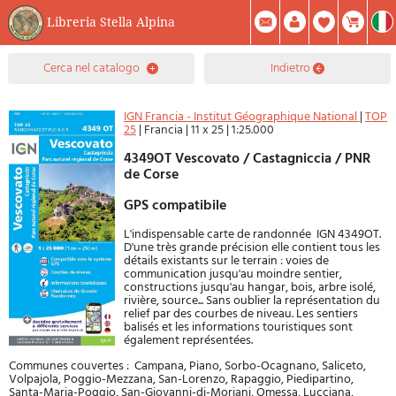
Libreria Stella Alpina
0
cerca nel catalogo
indietro
Prodotto(i) Attualmente Nel Carrello
Riepilogo
Facebook
Registrati
Mod. Password
IGN Francia - Institut Géographique National
|
TOP
25
|
Francia
|
11 x 25
|
1:25.000
4349OT Vescovato / Castagniccia / PNR
de Corse
GPS compatibile
L'indispensable carte de randonnée IGN 4349OT.
D'une très grande précision elle contient tous les
détails existants sur le terrain : voies de
communication jusqu'au moindre sentier,
constructions jusqu'au hangar, bois, arbre isolé,
rivière, source... Sans oublier la représentation du
relief par des courbes de niveau. Les sentiers
balisés et les informations touristiques sont
également représentées.
Communes couvertes : Campana, Piano, Sorbo-Ocagnano, Saliceto,
Volpajola, Poggio-Mezzana, San-Lorenzo, Rapaggio, Piedipartino,
Santa-Maria-Poggio, San-Giovanni-di-Moriani, Omessa, Lucciana,