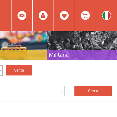
0
Facebook
Registrati
Prodotto(i) Attualmente
Militaria
 per viaggi e letteratura di
Raccolta delle migliori pubblicazioni (libri e dvd)
lia, l'Europa e tutto il Mondo
sulla guerra in montagna sulle Alpi e sul resto
d'Italia e d'Europa
Mod.
Nel
Password
Carrello