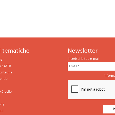
ni tematiche
newsletter
inserisci la tua e-mail
ie
o e MTB
montagna
Informa
gende
iù belle
i
ena
oni