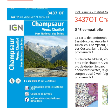
IGN Francia - Institut
3437OT Ch
GPS compatibile
La carte de randonnée
Saint-Nicolas, Ancelle,
Julien-en-Champsaur, P
Les Costes, Saint-Eus
promenade !
Sur la carte 3437OT, vou
cros et le chaperon. Vo
pic de disdier, le parc 
choucières vertes, l'ai
songez aussi à voir l'aig
promenade !