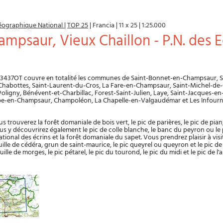
 Géographique National
|
TOP 25
|
Francia
|
11 x 25
|
1:25.000
ampsaur, Vieux Chaillon - P.N. des E
 3437OT couvre en totalité les communes de Saint-Bonnet-en-Champsaur, S
 Chabottes, Saint-Laurent-du-Cros, La Fare-en-Champsaur, Saint-Michel-de-Ch
oligny, Bénévent-et-Charbillac, Forest-Saint-Julien, Laye, Saint-Jacques-
èbe-en-Champsaur, Champoléon, La Chapelle-en-Valgaudémar et Les Infour
s trouverez la forêt domaniale de bois vert, le pic de parières, le pic de pian,
us y découvrirez également le pic de colle blanche, le banc du peyron ou le pe
national des écrins et la forêt domaniale du sapet. Vous prendrez plaisir à visi
guille de cédéra, grun de saint-maurice, le pic queyrel ou queyron et le pic d
uille de morges, le pic pétarel, le pic du tourond, le pic du midi et le pic de l'