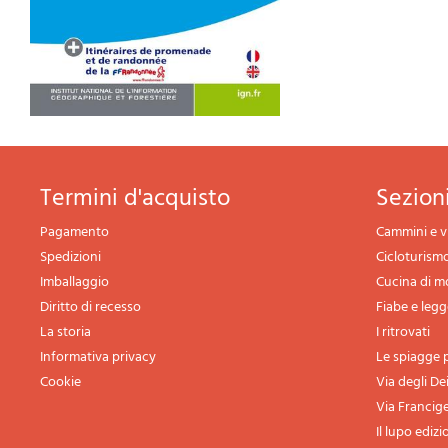
termini d'acquisto
sezio
Pagamento
Cammini e v
Spedizioni
Cicloturism
Imballaggio
Cucina di 
Diritto di recesso
Fiabe e leg
La storia
I ritrovati
Informativa privacy
Le spiagge p
Cookie
Via degli De
Via Francig
Il lupo edizi