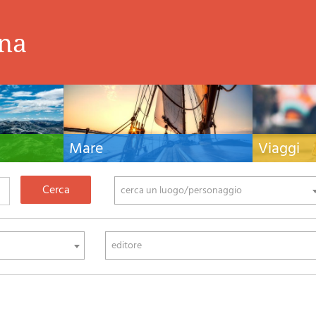
ina
Mare
Viaggi
nistiche,
Manuali nautici, cartografia nautica, libri e
Guide turistiche
tivo ed
letteratura per la barca a vela e motore
viaggio per l'Ita
fia di montagna
cerca un luogo/personaggio
editore