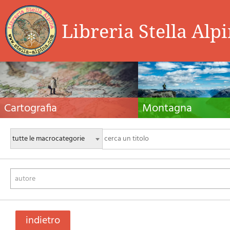
Libreria Stella Alp
Cartografia
Montagna
Carte escursionistiche, carte stradali e atlanti,
Guide alpinistiche, guide escursio
cartografia d'Italia e di tutto il mondo. Carte dei
manuali tecnici per l'alpinismo es
sentieri, cartografia per il cicloturismo e
invernale. Letteratura e filmogra
mountain bike
autore
indietro