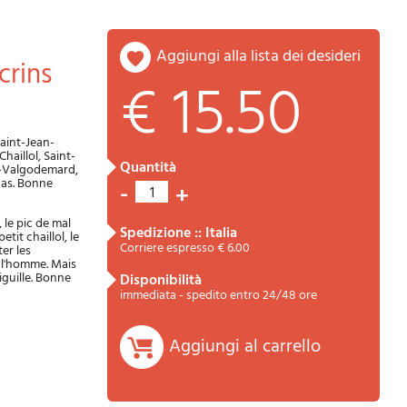
aggiungi alla lista dei desideri
crins
€ 15.50
aint-Jean-
aillol, Saint-
quantità
en-Valgodemard,
nas. Bonne
-
+
1
Riepilogo
 le pic de mal
spedizione :: Italia
tit chaillol, le
Corriere espresso € 6.00
ter les
e l'homme. Mais
aiguille. Bonne
disponibilità
immediata - spedito entro 24/48 ore
Aggiungi al carrello