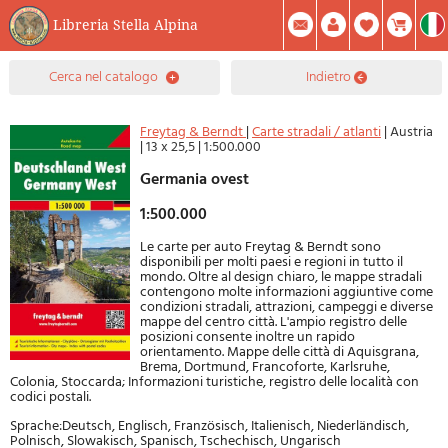
Libreria Stella Alpina
0
cerca nel catalogo
indietro
Prodotto(i) Attualmente Nel Carrello
Riepilogo
Facebook
Registrati
Mod. Password
Freytag & Berndt
|
Carte stradali / atlanti
|
Austria
|
13 x 25,5
|
1:500.000
Germania ovest
1:500.000
Le carte per auto Freytag & Berndt sono
disponibili per molti paesi e regioni in tutto il
mondo. Oltre al design chiaro, le mappe stradali
contengono molte informazioni aggiuntive come
condizioni stradali, attrazioni, campeggi e diverse
mappe del centro città. L'ampio registro delle
posizioni consente inoltre un rapido
orientamento. Mappe delle città di Aquisgrana,
Brema, Dortmund, Francoforte, Karlsruhe,
Colonia, Stoccarda; Informazioni turistiche, registro delle località con
codici postali.
Sprache:Deutsch, Englisch, Französisch, Italienisch, Niederländisch,
Polnisch, Slowakisch, Spanisch, Tschechisch, Ungarisch