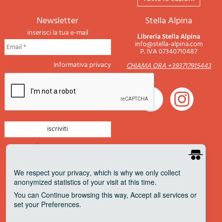
newsletter
Stella Alpina
inserisci la tua e-mail
Libreria Stella Alpina
info@stella-alpina.com
P. IVA 07340710487
Informativa privacy
CHIAMA ORA +393717915443
newsletter montagna
newsletter nautica
We respect your privacy
, which is why we only collect
anonymized statistics of your visit at this time.
newsletter viaggi
You can
Continue
browsing this way,
Accept all
services or
newsletter militaria
set your
Preferences
.
Pagamenti accettati