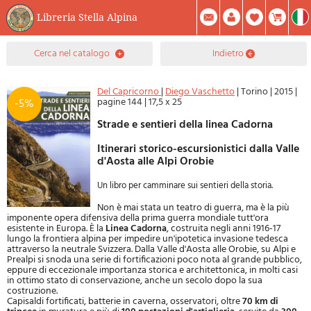
Libreria Stella Alpina
0
cerca nel catalogo
indietro
Prodotto(i) Attualmente Nel Carrello
Riepilogo
Facebook
Registrati
Mod. Password
Del Capricorno
|
Diego Vaschetto
|
Torino
|
2015
|
pagine 144
|
17,5 x 25
-5%
Strade e sentieri della linea Cadorna
Itinerari storico-escursionistici dalla Valle
d'Aosta alle Alpi Orobie
Un libro per camminare sui sentieri della storia.
Non è mai stata un teatro di guerra, ma è la più
imponente opera difensiva della prima guerra mondiale tutt'ora
esistente in Europa. È la
Linea Cadorna
, costruita negli anni 1916-17
lungo la frontiera alpina per impedire un'ipotetica invasione tedesca
attraverso la neutrale Svizzera. Dalla Valle d'Aosta alle Orobie, su Alpi e
Prealpi si snoda una serie di fortificazioni poco nota al grande pubblico,
eppure di eccezionale importanza storica e architettonica, in molti casi
in ottimo stato di conservazione, anche un secolo dopo la sua
costruzione.
Capisaldi fortificati, batterie in caverna, osservatori, oltre
70 km di