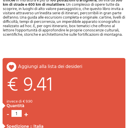
trincee
in muratura e più di
100 postazioni d'artiglieria
, servite da
300
km di strade e 400 km di mulattiere
. Un complesso di opere tutte da
scoprire, in luoghi di alto valore paesaggistico, che questo libro invita a
visitare attraverso un'inedita serie di itinerari, percorribili in gran parte
dell'anno. Una guida alle escursioni completa e originale: cartine, livelli di
difficoltà, tempi di percorrenza, un imperdibile apparato iconografico
realizzato ad hoc. E, per ogni itinerario, box tematici che offrono al
lettore l'opportunità di approfondire le proprie conoscenze culturali,
scientifiche, storiche e architettoniche sulle fortificazioni di montagna.
aggiungi alla lista dei desideri
€ 9.41
invece di € 9.90
quantità
-
+
1
spedizione :: Italia