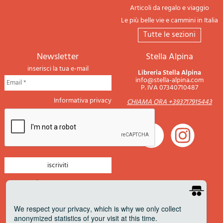
Articoli da regalo e viaggio
Le più belle vie e cammini in Italia
tutte le sezioni
newsletter
Stella Alpina
inserisci la tua e-mail
Libreria Stella Alpina
info@stella-alpina.com
P. IVA 07340710487
Informativa privacy
CHIAMA ORA +393717915443
newsletter montagna
newsletter nautica
We respect your privacy
, which is why we only collect
anonymized statistics of your visit at this time.
newsletter viaggi