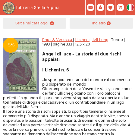
Libreria Stella Alpina
0
cerca nel catalogo
indietro
Prodotto(i) Attualmente Nel Carrello
Riepilogo
Facebook
Registrati
Mod. Password
Priuli & Verlucca
|
I Licheni
|
Jeff Long
|
Torino
|
1993
|
pagine 333
|
12,5 x 20
-5%
Angeli di luce - La storia di due rischi
appaiati
I Licheni n. 6
...lo sport più temerario del mondo e il commercio
più disperato del mondo
Gli arrampicatori della Yosemite Valley sono come
dei fanciulli che giocano con i loro balocchi
preferiti fin quando il sipario non viene strappato dalla scoperta di due
tonnellate di droga e dal cadavere di un contrabbandiere in un lago
gelato dell'Alta Sierra.
Il libro è una storia di rischi appaiati: lo sport più temerario insieme al
commercio più disperato. Ma è anche un viaggio dentro le vite, spesso
disperate, e le passioni, talvolta brucianti, di uomini e donne che solo
davanti ad una parete verticale ritrovano se stessi e il gusto della vita. A
volte la ricerca primordiale del rischio fisico e la concentrazione
snervante nell'impegno dell'ascensione non bastano contro la