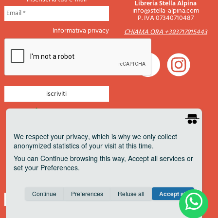
Libreria Stella Alpina
info@stella-alpina.com
P. IVA 07340710487
Informativa privacy
CHIAMA ORA +393717915443
newsletter montagna
newsletter nautica
We respect your privacy
, which is why we only collect
anonymized statistics of your visit at this time.
newsletter viaggi
You can
Continue
browsing this way,
Accept all
services or
newsletter militaria
set your
Preferences
.
Pagamenti accettati
Consent cookie
learn more
Continue
Preferences
Refuse all
Accept all
Save
Anonymous
Invisible