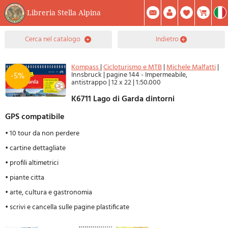
Libreria Stella Alpina
0
cerca nel catalogo
indietro
Prodotto(i) Attualmente Nel Carrello
Riepilogo
Facebook
Registrati
Mod. Password
Kompass
|
Cicloturismo e MTB
|
Michele Malfatti
|
Innsbruck
|
pagine 144 - Impermeabile,
-5%
antistrappo
|
12 x 22
|
1:50.000
K6711 Lago di Garda dintorni
GPS compatibile
• 10 tour da non perdere
• cartine dettagliate
• profili altimetrici
• piante citta
• arte, cultura e gastronomia
• scrivi e cancella sulle pagine plastificate