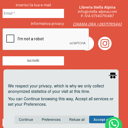
inserisci la tua e-mail
Libreria Stella Alpina
info@stella-alpina.com
P. IVA 07340710487
Informativa privacy
CHIAMA ORA +393717915443
newsletter montagna
newsletter nautica
We respect your privacy
, which is why we only collect
anonymized statistics of your visit at this time.
newsletter viaggi
You can
Continue
browsing this way,
Accept all
services or
newsletter militaria
set your
Preferences
.
Pagamenti accettati
Consent cookie
learn more
Continue
Preferences
Refuse all
Accept all
Save
Anonymous
Invisible