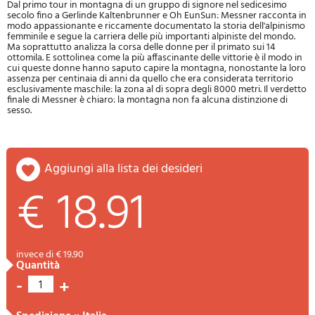
Dal primo tour in montagna di un gruppo di signore nel sedicesimo
secolo fino a Gerlinde Kaltenbrunner e Oh Eun­Sun: Messner racconta in
modo appassionante e riccamente documentato la storia dell'alpinismo
femminile e segue la carriera delle più importanti alpiniste del mondo.
Ma soprattutto analizza la corsa delle donne per il primato sui 14
ottomila. E sottolinea come la più affascinante delle vittorie è il modo in
cui queste donne hanno saputo capire la montagna, nonostante la loro
assenza per centinaia di anni da quello che era considerata territorio
esclusivamente maschile: la zona al di sopra degli 8000 metri. Il verdetto
finale di Messner è chiaro: la montagna non fa alcuna distinzione di
sesso.
aggiungi alla lista dei desideri
€ 18.91
invece di € 19.90
quantità
-
+
1