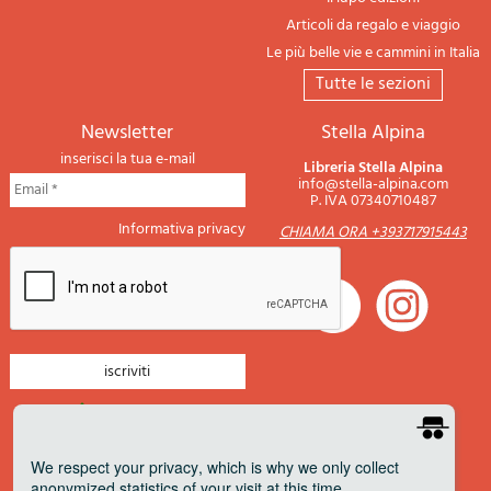
Articoli da regalo e viaggio
Le più belle vie e cammini in Italia
tutte le sezioni
newsletter
Stella Alpina
inserisci la tua e-mail
Libreria Stella Alpina
info@stella-alpina.com
P. IVA 07340710487
Informativa privacy
CHIAMA ORA +393717915443
newsletter montagna
newsletter nautica
We respect your privacy
, which is why we only collect
anonymized statistics of your visit at this time.
newsletter viaggi