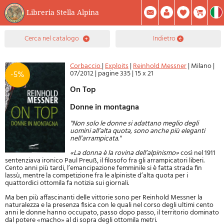
Libreria Stella Alpina
0
cerca nel catalogo
indietro
Prodotto(i) Attualmente Nel Carrello
Riepilogo
Facebook
Registrati
Mod. Password
Corbaccio
|
Exploits
|
Reinhold Messner
|
Milano
|
07/2012
|
pagine 335
|
15 x 21
-5%
On Top
Donne in montagna
"Non solo le donne si adattano meglio degli
uomini all’alta quota, sono anche più eleganti
nell’arrampicata."
«La donna è la rovina dell’alpinismo»
così nel 1911
sentenziava ironico Paul Preuß, il filosofo fra gli arrampicatori liberi.
Cento anni più tardi, l’emancipazione femminile si è fatta strada fin
lassù, mentre la competizione fra le alpiniste d’alta quota per i
quattordici ottomila fa notizia sui giornali.
Ma ben più affascinanti delle vittorie sono per Reinhold Messner la
naturalezza e la presenza fisica con le quali nel corso degli ultimi cento
anni le donne hanno occupato, passo dopo passo, il territorio dominato
dal potere «macho» al di sopra degli ottomila metri.