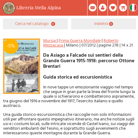
Libreria Stella Alpina
0
cerca nel catalogo
indietro
Prodotto(i) Attualmente Nel Carrello
Riepilogo
Facebook
Registrati
Mod. Password
Mursia
|
Prima Guerra Mondiale
|
Roberto
Mezzacasa
|
Milano
|
07/2012
|
pagine 278
|
14 x 21
-5%
Da Asiago a Falcade sui sentieri della
Grande Guerra 1915-1918: percorso Ottone
Brentari
Guida storica ed escursionistica
In nove tappe un emozionante viaggio nel tempo
che segue in gran parte la linea del fronte lungo la
quale si schierarono e combatterono aspramente,
tra giugno del 1916 e novembre del 1917, l’esercito italiano e quello
austriaco.
Una guida storico-escursionistica che raccoglie non solo informazioni
utili per affrontare questo impegnativo itinerario, ma anche notizie sugli
usi e i costumi locali, sulle intricate vicende di Castel Ivano, sui viaggi dei
venditori ambulanti del Tesino, e soprattutto sugli avvenimenti che
interessarono queste montagne durante la Grande Guerra.