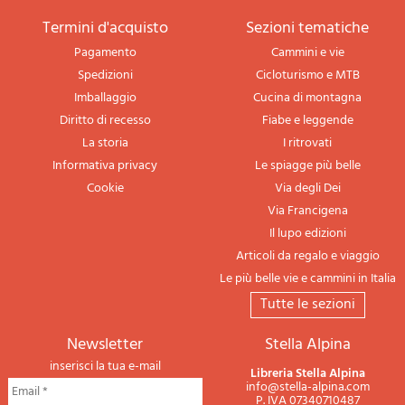
termini d'acquisto
sezioni tematiche
Pagamento
Cammini e vie
Spedizioni
Cicloturismo e MTB
Imballaggio
Cucina di montagna
Diritto di recesso
Fiabe e leggende
La storia
I ritrovati
Informativa privacy
Le spiagge più belle
Cookie
Via degli Dei
Via Francigena
Il lupo edizioni
Articoli da regalo e viaggio
Le più belle vie e cammini in Italia
tutte le sezioni
newsletter
Stella Alpina
inserisci la tua e-mail
Libreria Stella Alpina
info@stella-alpina.com
P. IVA 07340710487