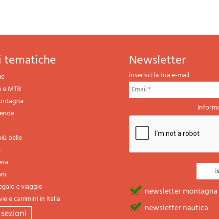
ni tematiche
newsletter
inserisci la tua e-mail
ie
o e MTB
montagna
Informa
gende
iù belle
i
ena
oni
regalo e viaggio
newsletter montagna
vie e cammini in Italia
newsletter nautica
e sezioni