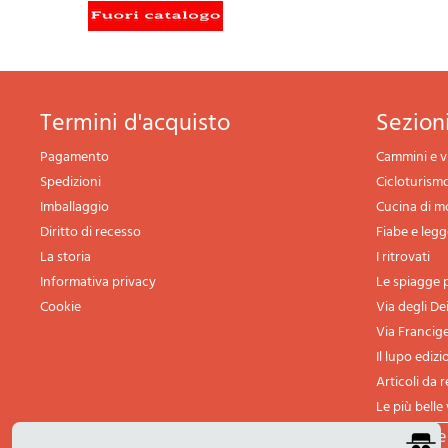
termini d'acquisto
sezio
Pagamento
Cammini e v
Spedizioni
Cicloturism
Imballaggio
Cucina di 
Diritto di recesso
Fiabe e leg
La storia
I ritrovati
Informativa privacy
Le spiagge p
Cookie
Via degli De
Via Francig
Il lupo edizi
Articoli da 
Le più belle 
tutte l