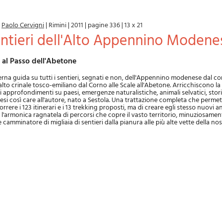
|
Paolo Cervigni
|
Rimini
|
2011
|
pagine 336
|
13 x 21
sentieri dell'Alto Appennino Modene
le al Passo dell'Abetone
a guida su tutti i sentieri, segnati e non, dell'Appennino modenese dal co
'alto crinale tosco-emiliano dal Corno alle Scale all'Abetone. Arricchiscono la
i approfondimenti su paesi, emergenze naturalistiche, animali selvatici, stori
 così care all'autore, nato a Sestola. Una trattazione completa che permett
rrere i 123 itinerari e i 13 trekking proposti, ma di creare egli stesso nuovi an
 l'armonica ragnatela di percorsi che copre il vasto territorio, minuziosament
e camminatore di migliaia di sentieri dalla pianura alle più alte vette della n