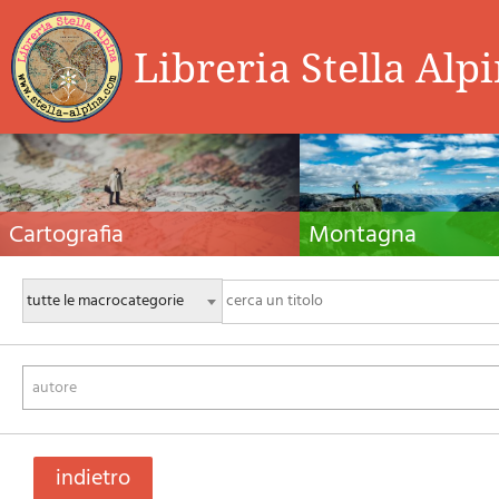
Libreria Stella Alp
Cartografia
Montagna
Carte escursionistiche, carte stradali e atlanti,
Guide alpinistiche, guide escursio
cartografia d'Italia e di tutto il mondo. Carte dei
manuali tecnici per l'alpinismo es
sentieri, cartografia per il cicloturismo e
invernale. Letteratura e filmogra
mountain bike
autore
indietro