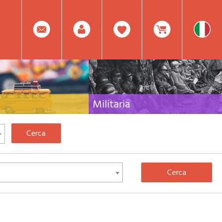
0
Facebook
Registrati
Prodotto(i) Attualmente
Militaria
 per viaggi e letteratura di
Raccolta delle migliori pubblicazioni (libri e dvd)
lia, l'Europa e tutto il Mondo
sulla guerra in montagna sulle Alpi e sul resto
d'Italia e d'Europa
Mod.
Nel
Password
Carrello