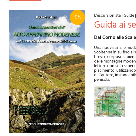
L'escursionista
|
Guide
-5%
Guida ai 
Dal Corno alle Sca
Una nuovissima e modern
Scoltenna in su fino all
brevi e corposi, sapient
delle montagne modenesi
lettore non solo si perco
piacimento, utilizzando
dall'autore, instancabil
penisola.