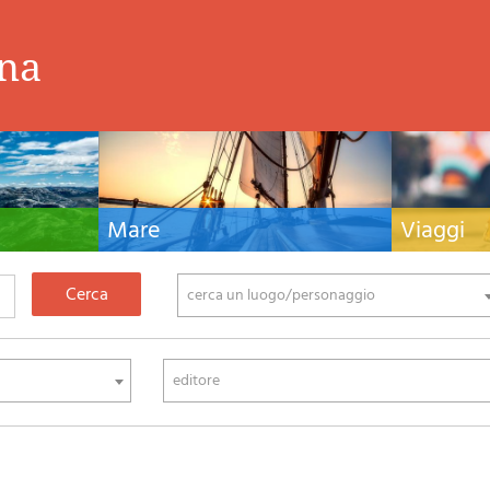
ina
Mare
Viaggi
nistiche,
Manuali nautici, cartografia nautica, libri e
Guide turistiche
tivo ed
letteratura per la barca a vela e motore
viaggio per l'Ita
fia di montagna
cerca un luogo/personaggio
editore