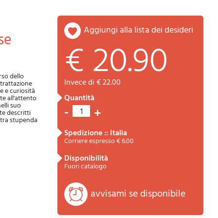
aggiungi alla lista dei desideri
se
€ 20.90
rso dello
invece di € 22.00
 trattazione
e e curiosità
quantità
e all'attento
Riepilogo
elli suo
-
+
1
e descritti
ostra stupenda
spedizione :: Italia
Corriere espresso € 6.00
disponibilità
Fuori catalogo
avvisami se disponibile