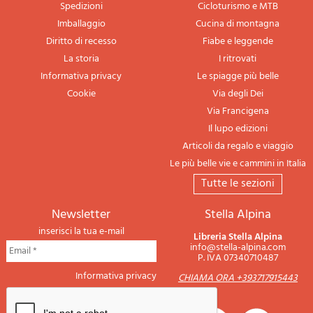
Spedizioni
Cicloturismo e MTB
Imballaggio
Cucina di montagna
Diritto di recesso
Fiabe e leggende
La storia
I ritrovati
Informativa privacy
Le spiagge più belle
Cookie
Via degli Dei
Via Francigena
Il lupo edizioni
Articoli da regalo e viaggio
Le più belle vie e cammini in Italia
tutte le sezioni
newsletter
Stella Alpina
inserisci la tua e-mail
Libreria Stella Alpina
info@stella-alpina.com
P. IVA 07340710487
Informativa privacy
CHIAMA ORA +393717915443