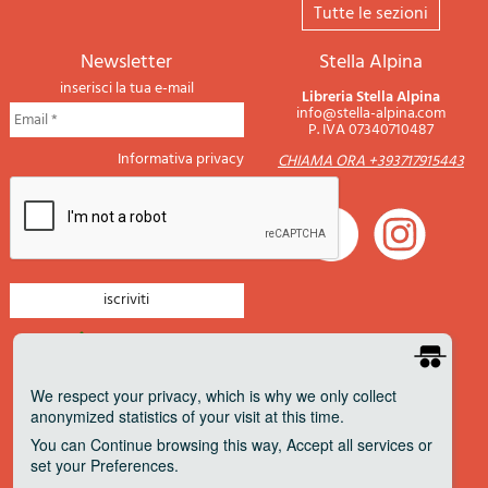
tutte le sezioni
newsletter
Stella Alpina
inserisci la tua e-mail
Libreria Stella Alpina
info@stella-alpina.com
P. IVA 07340710487
Informativa privacy
CHIAMA ORA +393717915443
newsletter montagna
newsletter nautica
We respect your privacy
, which is why we only collect
anonymized statistics of your visit at this time.
newsletter viaggi
You can
Continue
browsing this way,
Accept all
services or
newsletter militaria
set your
Preferences
.