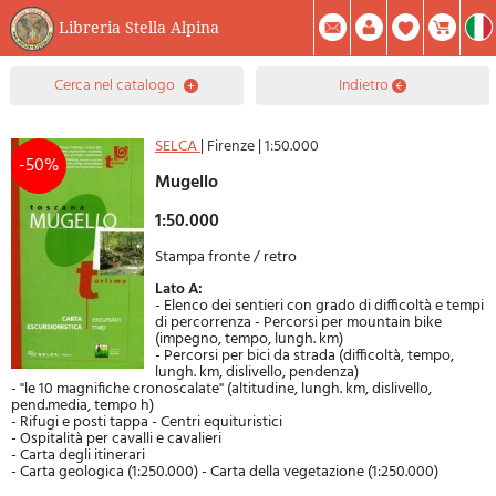
Libreria Stella Alpina
0
cerca nel catalogo
indietro
Prodotto(i) Attualmente Nel Carrello
Riepilogo
Facebook
Registrati
Mod. Password
SELCA
|
Firenze
|
1:50.000
-50%
Mugello
1:50.000
Stampa fronte / retro
Lato A:
- Elenco dei sentieri con grado di difficoltà e tempi
di percorrenza - Percorsi per mountain bike
(impegno, tempo, lungh. km)
- Percorsi per bici da strada (difficoltà, tempo,
lungh. km, dislivello, pendenza)
- "le 10 magnifiche cronoscalate" (altitudine, lungh. km, dislivello,
pend.media, tempo h)
- Rifugi e posti tappa - Centri equituristici
- Ospitalità per cavalli e cavalieri
- Carta degli itinerari
- Carta geologica (1:250.000) - Carta della vegetazione (1:250.000)