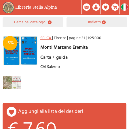
Libreria Stella Alpina
0
cerca nel catalogo
indietro
Prodotto(i) Attualmente Nel Carrello
Riepilogo
Facebook
Registrati
Mod. Password
SELCA
|
Firenze
|
pagine 31
|
1:25.000
-5%
Monti Marzano Eremita
carta + guida
CAI Salerno
aggiungi alla lista dei desideri