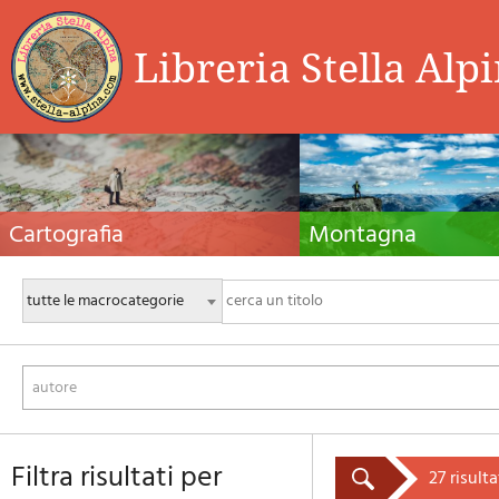
Libreria Stella Alp
Cartografia
Montagna
Carte escursionistiche, carte stradali e atlanti,
Guide alpinistiche, guide escursio
cartografia d'Italia e di tutto il mondo. Carte dei
manuali tecnici per l'alpinismo es
sentieri, cartografia per il cicloturismo e
invernale. Letteratura e filmogra
mountain bike
autore
filtra risultati per
27 risulta