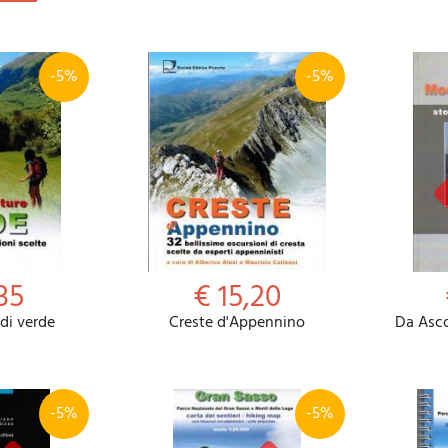
-5%
-5%
35
€ 15,20
di verde
Creste d'Appennino
Da Asco
-5%
-5%