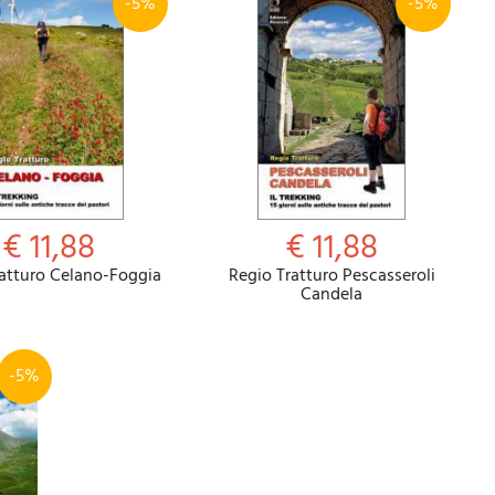
-5%
-5%
€ 11,88
€ 11,88
ratturo Celano-Foggia
Regio Tratturo Pescasseroli
Candela
-5%