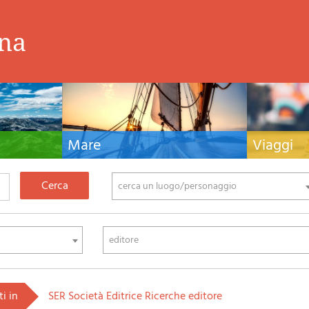
ina
Mare
Viaggi
nistiche,
Manuali nautici, cartografia nautica, libri e
Guide turistiche
tivo ed
letteratura per la barca a vela e motore
viaggio per l'Ita
fia di montagna
cerca un luogo/personaggio
editore
ti in
SER Società Editrice Ricerche editore