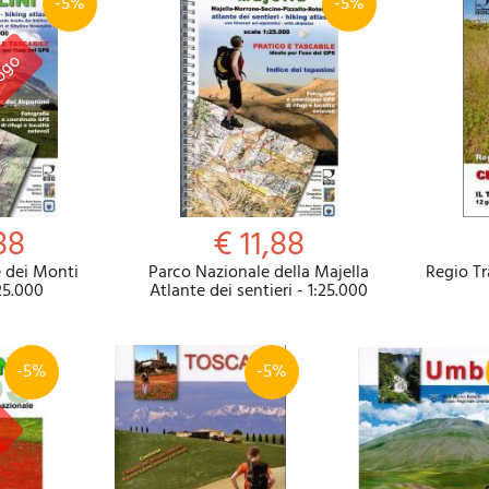
-5%
-5%
88
€ 11,88
 dei Monti
Parco Nazionale della Majella
Regio T
:25.000
Atlante dei sentieri - 1:25.000
-5%
-5%