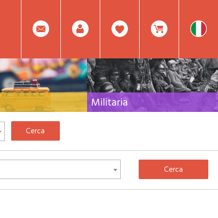
0
Facebook
Registrati
Prodotto(i) Attualmente
Militaria
 per viaggi e letteratura di
Raccolta delle migliori pubblicazioni (libri e dvd)
lia, l'Europa e tutto il Mondo
sulla guerra in montagna sulle Alpi e sul resto
d'Italia e d'Europa
Mod.
Nel
Password
Carrello