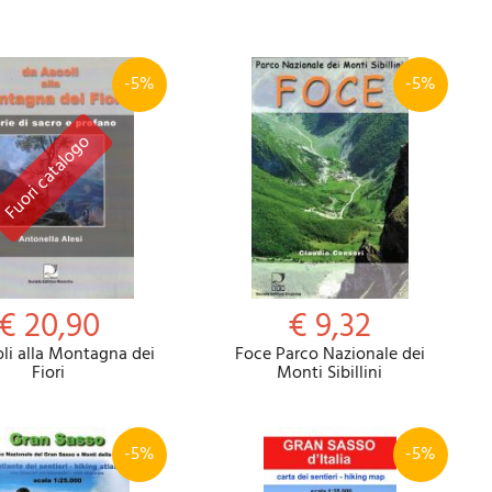
-5%
-5%
Riepilogo
€ 20,90
€ 9,32
li alla Montagna dei
Foce Parco Nazionale dei
Fiori
Monti Sibillini
-5%
-5%