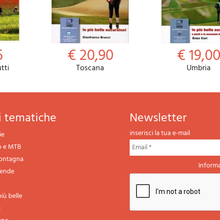
5
€ 20,90
€ 19,0
utti
Toscana
Umbria
ni tematiche
newsletter
inserisci la tua e-mail
ie
o e MTB
montagna
Informa
gende
iù belle
i