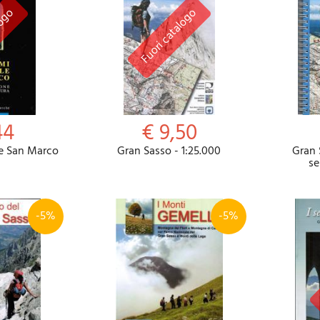
44
€ 9,50
le San Marco
Gran Sasso - 1:25.000
Gran 
se
-5%
-5%