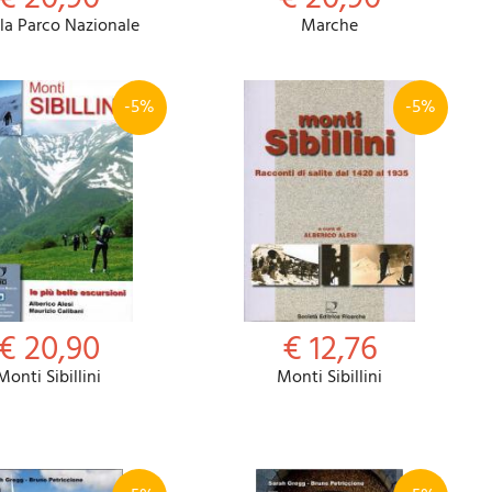
la Parco Nazionale
Marche
-5%
-5%
€ 20,90
€ 12,76
Monti Sibillini
Monti Sibillini