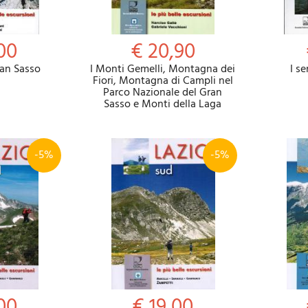
00
€ 20,90
an Sasso
I Monti Gemelli, Montagna dei
I se
Fiori, Montagna di Campli nel
Parco Nazionale del Gran
Sasso e Monti della Laga
-5%
-5%
00
€ 19,00