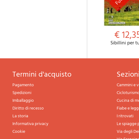
€ 12,3
Sibillini per t
termini d'acquisto
sezio
Pagamento
Cammini e v
Spedizioni
Cicloturism
Imballaggio
Cucina di 
Diritto di recesso
Fiabe e leg
La storia
I ritrovati
Informativa privacy
Le spiagge p
Cookie
Via degli De