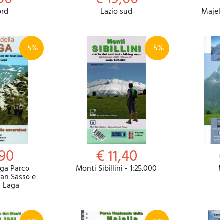
ord
Lazio sud
Majel
-5%
-5%
,90
€ 11,40
aga Parco
Monti Sibillini - 1:25.000
ran Sasso e
a Laga