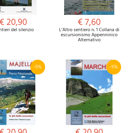
€ 20,90
€ 7,60
ntieri del silenzio
L'Altro sentiero n. 1 Collana di
escursionismo Appenninico
Alternativo
-5%
-5%
€ 20,90
€ 20,90