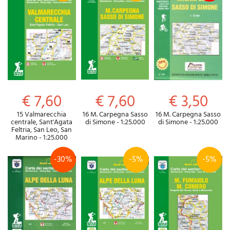
€ 7,60
€ 7,60
€ 3,50
15 Valmarecchia
16 M. Carpegna Sasso
16 M. Carpegna Sasso
centrale, Sant'Agata
di Simone - 1:25.000
di Simone - 1:25.000
Feltria, San Leo, San
Marino - 1:25.000
-30%
-5%
-5%