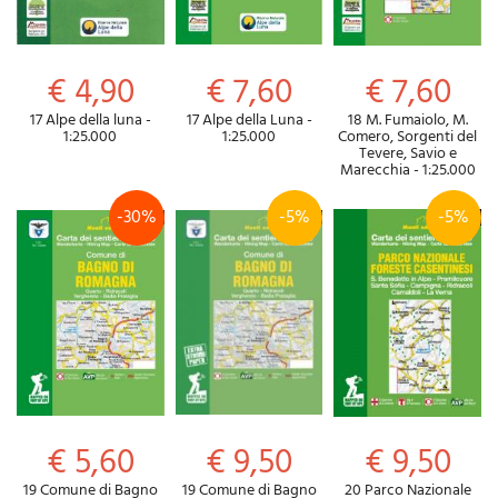
€ 4,90
€ 7,60
€ 7,60
17 Alpe della luna -
17 Alpe della Luna -
18 M. Fumaiolo, M.
1:25.000
1:25.000
Comero, Sorgenti del
Tevere, Savio e
Marecchia - 1:25.000
-30%
-5%
-5%
€ 5,60
€ 9,50
€ 9,50
19 Comune di Bagno
19 Comune di Bagno
20 Parco Nazionale