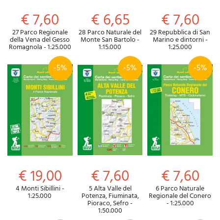
€ 7,60
€ 6,65
€ 7,60
27 Parco Regionale
28 Parco Naturale del
29 Repubblica di San
della Vena del Gesso
Monte San Bartolo -
Marino e dintorni -
Romagnola - 1:25.000
1:15.000
1:25.000
-5%
-5%
-5%
€ 19,00
€ 7,60
€ 7,60
4 Monti Sibillini -
5 Alta Valle del
6 Parco Naturale
1:25.000
Potenza, Fiuminata,
Regionale del Conero
Pioraco, Sefro -
- 1:25.000
1:50.000