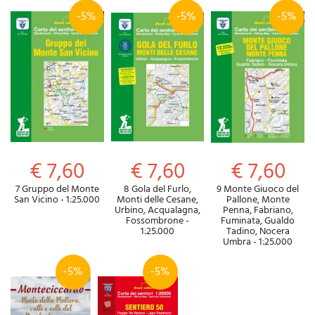
-5%
-5%
-5%
€ 7,60
€ 7,60
€ 7,60
7 Gruppo del Monte
8 Gola del Furlo,
9 Monte Giuoco del
San Vicino - 1:25.000
Monti delle Cesane,
Pallone, Monte
Urbino, Acqualagna,
Penna, Fabriano,
Fossombrone -
Fuminata, Gualdo
1:25.000
Tadino, Nocera
Umbra - 1:25.000
-5%
-5%