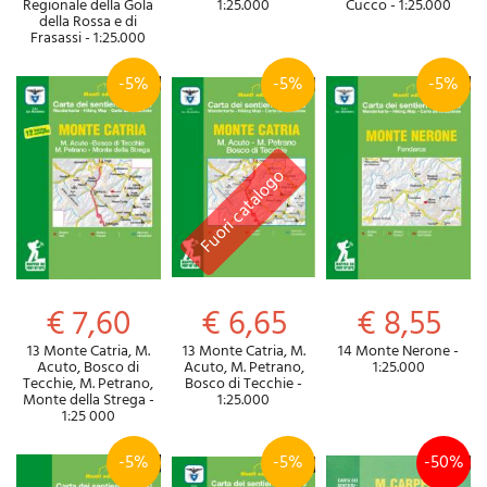
Regionale della Gola
1:25.000
Cucco - 1:25.000
della Rossa e di
Frasassi - 1:25.000
-5%
-5%
-5%
€ 7,60
€ 6,65
€ 8,55
13 Monte Catria, M.
13 Monte Catria, M.
14 Monte Nerone -
Acuto, Bosco di
Acuto, M. Petrano,
1:25.000
Tecchie, M. Petrano,
Bosco di Tecchie -
Monte della Strega -
1:25.000
1:25 000
-5%
-5%
-50%