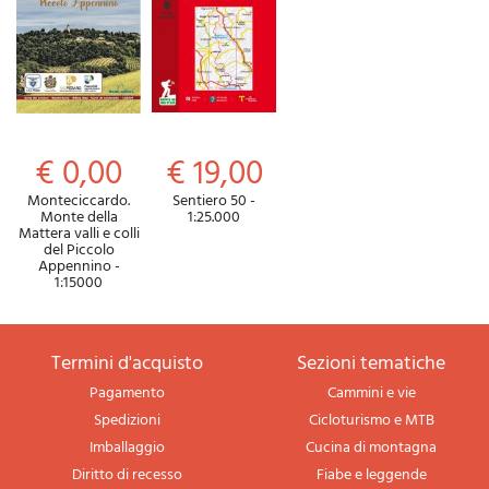
€ 0,00
€ 19,00
Monteciccardo.
Sentiero 50 -
Monte della
1:25.000
Mattera valli e colli
del Piccolo
Appennino -
1:15000
termini d'acquisto
sezioni tematiche
Pagamento
Cammini e vie
Spedizioni
Cicloturismo e MTB
Imballaggio
Cucina di montagna
Diritto di recesso
Fiabe e leggende