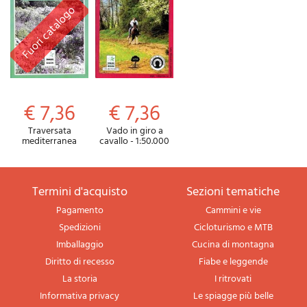
€ 7,36
€ 7,36
Traversata
Vado in giro a
mediterranea
cavallo - 1:50.000
termini d'acquisto
sezioni tematiche
Pagamento
Cammini e vie
Spedizioni
Cicloturismo e MTB
Imballaggio
Cucina di montagna
Diritto di recesso
Fiabe e leggende
La storia
I ritrovati
Informativa privacy
Le spiagge più belle