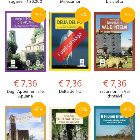
Euganei - 1:30.000
Millecampi
bicicletta
-5%
-5%
-5%
€ 7,36
€ 7,36
€ 7,36
Dagli Appennini alle
Delta del Po
Escursioni in Val
Apuane
d'Intelvi
-5%
-5%
-5%