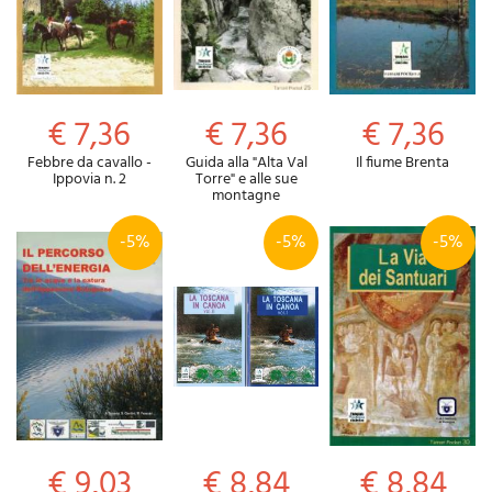
€ 7,36
€ 7,36
€ 7,36
Febbre da cavallo -
Guida alla "Alta Val
Il fiume Brenta
Ippovia n. 2
Torre" e alle sue
montagne
-5%
-5%
-5%
€ 9,03
€ 8,84
€ 8,84