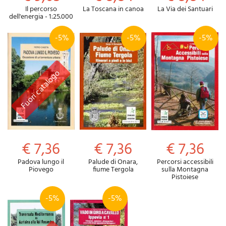
Il percorso
La Toscana in canoa
La Via dei Santuari
dell'energia - 1:25.000
-5%
-5%
-5%
€ 7,36
€ 7,36
€ 7,36
Padova lungo il
Palude di Onara,
Percorsi accessibili
Piovego
fiume Tergola
sulla Montagna
Pistoiese
-5%
-5%