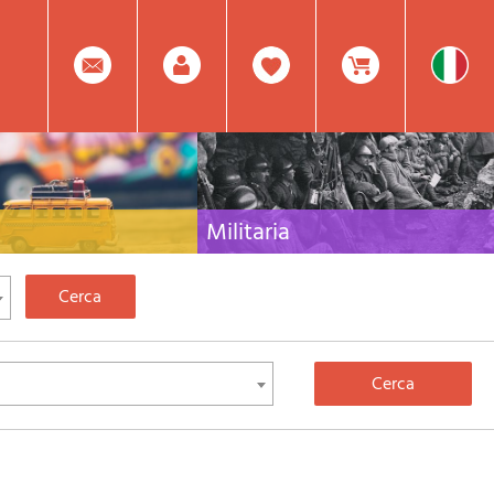
0
Facebook
Registrati
Prodotto(i) Attualmente
Militaria
 per viaggi e letteratura di
Raccolta delle migliori pubblicazioni (libri e dvd)
lia, l'Europa e tutto il Mondo
sulla guerra in montagna sulle Alpi e sul resto
d'Italia e d'Europa
Mod.
Nel
Password
Carrello