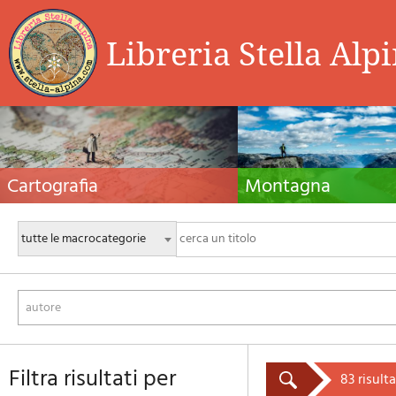
Libreria Stella Alp
Cartografia
Montagna
Carte escursionistiche, carte stradali e atlanti,
Guide alpinistiche, guide escursio
cartografia d'Italia e di tutto il mondo. Carte dei
manuali tecnici per l'alpinismo es
sentieri, cartografia per il cicloturismo e
invernale. Letteratura e filmogra
mountain bike
autore
filtra risultati per
83 risulta