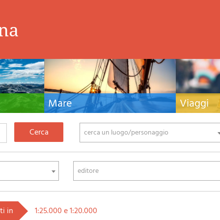
ina
Mare
Viaggi
nistiche,
Manuali nautici, cartografia nautica, libri e
Guide turistiche
tivo ed
letteratura per la barca a vela e motore
viaggio per l'Ita
fia di montagna
cerca un luogo/personaggio
editore
ti in
1:25.000 e 1:20.000