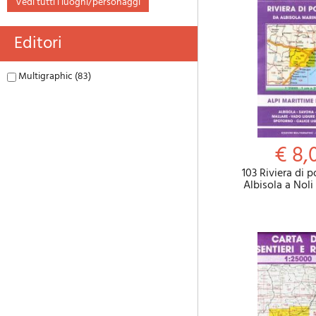
vedi tutti i luoghi/personaggi
Editori
Multigraphic (83)
€ 8,
103 Riviera di 
Albisola a Noli