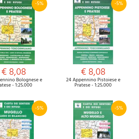
-5%
-5%
€ 8,08
€ 8,08
ennino Bolognese e
24 Appennino Pistoiese e
atese - 1:25.000
Pratese - 1:25.000
-5%
-5%