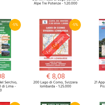
Alpe Tre Potenze - 1:20.000
-5%
-5%
08
€ 8,08
el Serchio,
200 Lago di Como, Svizzera
21 App
 di Lima -
lombarda - 1:25.000
Pis
00