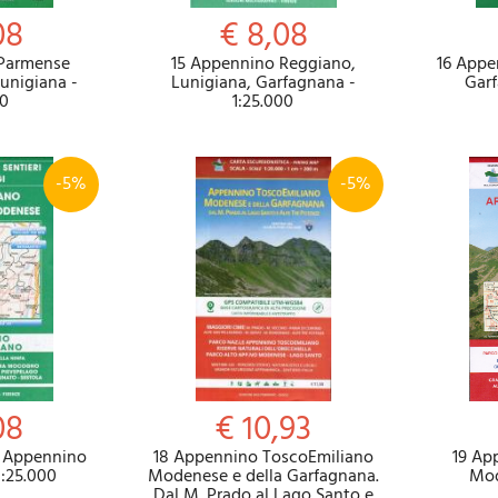
08
€ 8,08
 Parmense
15 Appennino Reggiano,
16 Appe
unigiana -
Lunigiana, Garfagnana -
Garf
00
1:25.000
-5%
-5%
08
€ 10,93
, Appennino
18 Appennino ToscoEmiliano
19 Ap
:25.000
Modenese e della Garfagnana.
Mod
Dal M. Prado al Lago Santo e