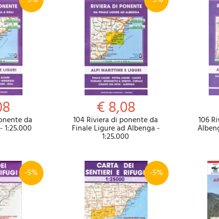
-5%
-5%
08
€ 8,08
ponente da
104 Riviera di ponente da
106 Ri
 - 1:25.000
Finale Ligure ad Albenga -
Alben
1:25.000
-5%
-5%