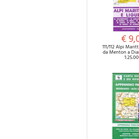
€ 9,
111/112 Alpi Marit
da Menton a Dia
1:25.0