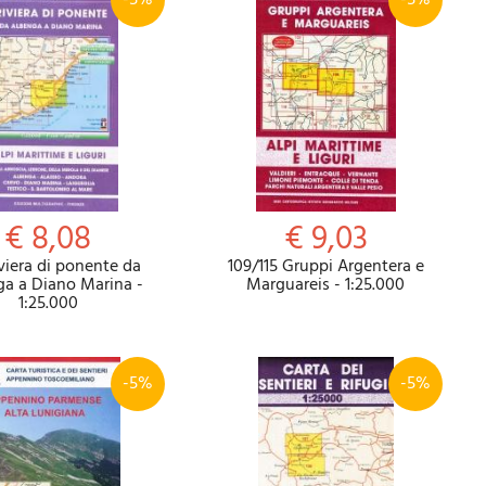
-5%
-5%
€ 8,08
€ 9,03
viera di ponente da
109/115 Gruppi Argentera e
ga a Diano Marina -
Marguareis - 1:25.000
1:25.000
-5%
-5%