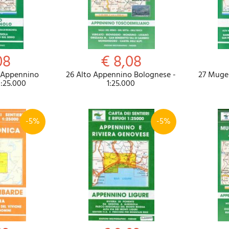
08
€ 8,08
 Appennino
26 Alto Appennino Bolognese -
27 Mugel
1:25.000
1:25.000
-5%
-5%