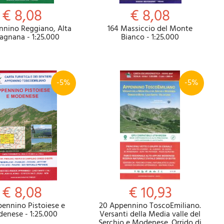
€ 8,08
€ 8,08
nnino Reggiano, Alta
164 Massiccio del Monte
agnana - 1:25.000
Bianco - 1:25.000
-5%
-5%
€ 8,08
€ 10,93
pennino Pistoiese e
20 Appennino ToscoEmiliano.
enese - 1:25.000
Versanti della Media valle del
Serchio e Modenese. Orrido di