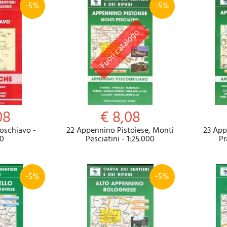
-5%
-5%
08
€ 8,08
Poschiavo -
22 Appennino Pistoiese, Monti
23 App
00
Pesciatini - 1:25.000
Pr
-5%
-5%