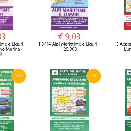
03
€ 9,03
time e Liguri
113/114 Alpi Marittime e Liguri -
13 Appe
no Marina -
1:25.000
Lun
00
-5%
-5%