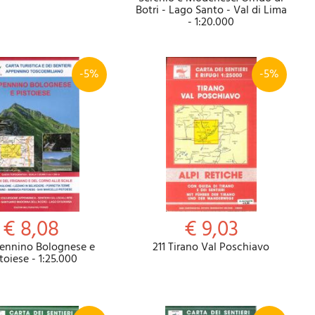
Botri - Lago Santo - Val di Lima
- 1:20.000
-5%
-5%
€ 8,08
€ 9,03
ennino Bolognese e
211 Tirano Val Poschiavo
toiese - 1:25.000