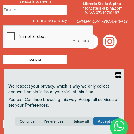
inserisci la tua e-mail
Libreria Stella Alpina
info@stella-alpina.com
P. IVA 07340710487
Informativa privacy
CHIAMA ORA +393717915443
newsletter montagna
newsletter nautica
We respect your privacy
, which is why we only collect
anonymized statistics of your visit at this time.
newsletter viaggi
You can
Continue
browsing this way,
Accept all
services or
newsletter militaria
set your
Preferences
.
Pagamenti accettati
Consent cookie
learn more
Continue
Preferences
Refuse all
Accept all
Save
Anonymous
Invisible