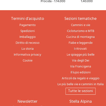
Procida - 1:14.000
1:40.000
termini d'acquisto
sezioni tematiche
Pagamento
Cammini e vie
Spedizioni
Cicloturismo e MTB
Imballaggio
Cucina di montagna
Diritto di recesso
Fiabe e leggende
La storia
I ritrovati
Informativa privacy
Le spiagge più belle
Cookie
Via degli Dei
Via Francigena
Il lupo edizioni
Articoli da regalo e viaggio
Le più belle vie e cammini in Italia
tutte le sezioni
newsletter
Stella Alpina