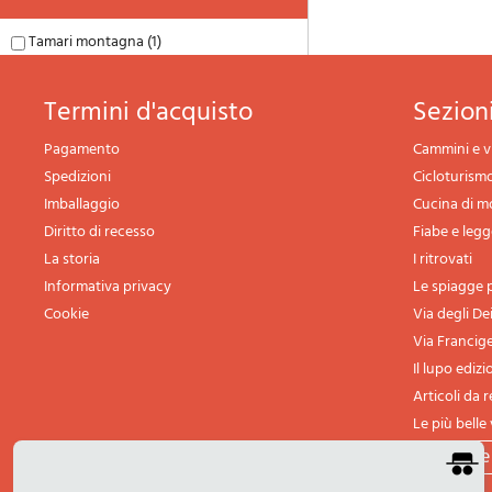
Tamari montagna (1)
termini d'acquisto
sezio
Pagamento
Cammini e v
Spedizioni
Cicloturism
Imballaggio
Cucina di 
Diritto di recesso
Fiabe e leg
La storia
I ritrovati
Informativa privacy
Le spiagge p
Cookie
Via degli De
Via Francig
Il lupo edizi
Articoli da 
Le più belle 
tutte l