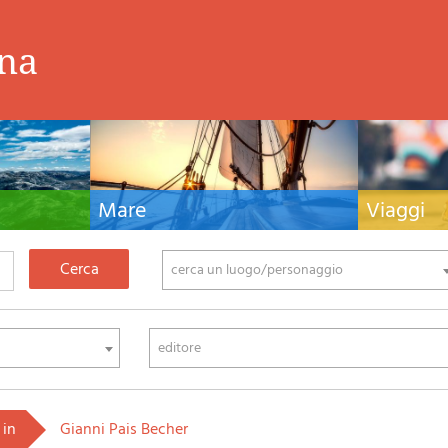
ina
Mare
Viaggi
nistiche,
Manuali nautici, cartografia nautica, libri e
Guide turistiche
tivo ed
letteratura per la barca a vela e motore
viaggio per l'Ita
fia di montagna
cerca un luogo/personaggio
editore
 in
Gianni Pais Becher