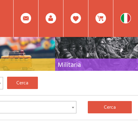
0
Facebook
Registrati
Prodotto(i) Attualmente
Militaria
 per viaggi e letteratura di
Raccolta delle migliori pubblicazioni (libri e dvd)
lia, l'Europa e tutto il Mondo
sulla guerra in montagna sulle Alpi e sul resto
d'Italia e d'Europa
Mod.
Nel
Password
Carrello