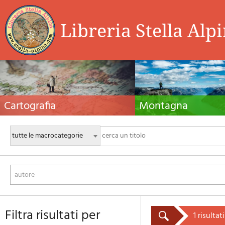
Libreria Stella Alp
Cartografia
Montagna
Carte escursionistiche, carte stradali e atlanti,
Guide alpinistiche, guide escursio
cartografia d'Italia e di tutto il mondo. Carte dei
manuali tecnici per l'alpinismo es
sentieri, cartografia per il cicloturismo e
invernale. Letteratura e filmogra
mountain bike
autore
filtra risultati per
1 risultati