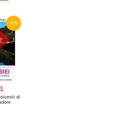
-5%
4
Dolomiti di
adore