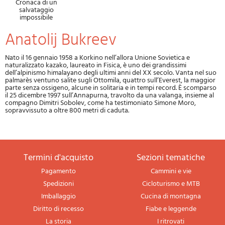
Cronaca di un
salvataggio
impossibile
Anatolij Bukreev
Nato il 16 gennaio 1958 a Korkino nell’allora Unione Sovietica e
naturalizzato kazako, laureato in Fisica, è uno dei grandissimi
dell’alpinismo himalayano degli ultimi anni del XX secolo. Vanta nel suo
palmarès ventuno salite sugli Ottomila, quattro sull’Everest, la maggior
parte senza ossigeno, alcune in solitaria e in tempi record. È scomparso
il 25 dicembre 1997 sull’Annapurna, travolto da una valanga, insieme al
compagno Dimitri Sobolev, come ha testimoniato Simone Moro,
sopravvissuto a oltre 800 metri di caduta.
termini d'acquisto
sezioni tematiche
Pagamento
Cammini e vie
Spedizioni
Cicloturismo e MTB
Imballaggio
Cucina di montagna
Diritto di recesso
Fiabe e leggende
La storia
I ritrovati